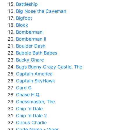
Battleship
Big Nose the Caveman
Bigfoot
Block
Bomberman
Bomberman II
Boulder Dash
Bubble Bath Babes
Bucky Ohare
Bugs Bunny Crazy Castle, The
Captain America
Captain SkyHawk
Card G
Chase H.Q.
Chessmaster, The
Chip 'n Dale
Chip 'n Dale 2
Circus Charlie
Code Name - Viper