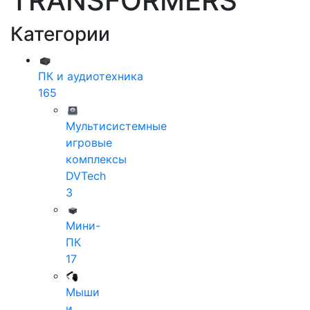
TRANSFORMERS
Категории
ПК и аудиотехника
165
Мультисистемные
игровые
комплексы
DVTech
3
Мини-
ПК
17
Мыши
и