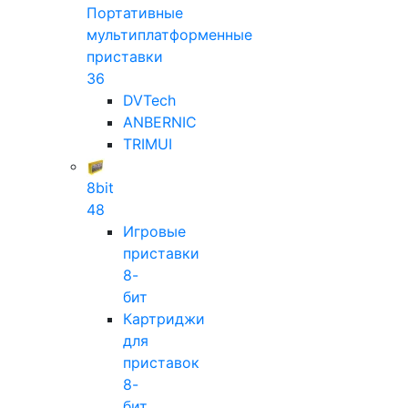
Портативные
мультиплатформенные
приставки
36
DVTech
ANBERNIC
TRIMUI
8bit
48
Игровые
приставки
8-
бит
Картриджи
для
приставок
8-
бит