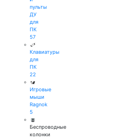
пульты
ДУ
для
ПК
57
Клавиатуры
для
ПК
22
Игровые
мыши
Ragnok
5
Беспроводные
колонки