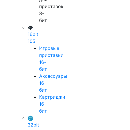
приставок
8-
бит
16bit
105
Игровые
приставки
16-
бит
Аксессуары
16
бит
Картриджи
16
бит
32bit