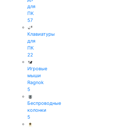
для
ПК
57
Клавиатуры
для
ПК
22
Игровые
мыши
Ragnok
5
Беспроводные
колонки
5