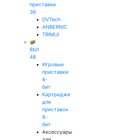
приставки
36
DVTech
ANBERNIC
TRIMUI
8bit
48
Игровые
приставки
8-
бит
Картриджи
для
приставок
8-
бит
Аксессуары
для