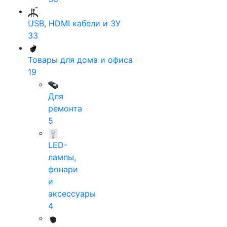
USB, HDMI кабели и ЗУ
33
Товары для дома и офиса
19
Для
ремонта
5
LED-
лампы,
фонари
и
аксессуары
4