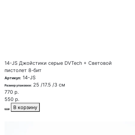
14-JS Джойстики серые DVTech + Cветовой
пистолет 8-бит
14-JS
Артикул:
25 /17.5 /3 см
Размер упаковки:
770 р.
550 р.
В корзину