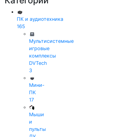
Категории
ПК и аудиотехника
165
Мультисистемные
игровые
комплексы
DVTech
3
Мини-
ПК
17
Мыши
и
пульты
ДУ