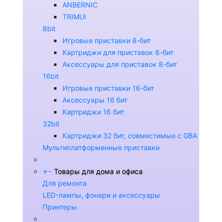
ANBERNIC
TRIMUI
8bit
Игровые приставки 8-бит
Картриджи для приставок 8-бит
Аксессуары для приставок 8-бит
16bit
Игровые приставки 16-бит
Аксессуары 16 бит
Картриджи 16 бит
32bit
Картриджи 32 бит, совместимые с GBA
Мультиплатформенные приставки
+
-
Товары для дома и офиса
Для ремонта
LED-лампы, фонари и аксессуары
Принтеры