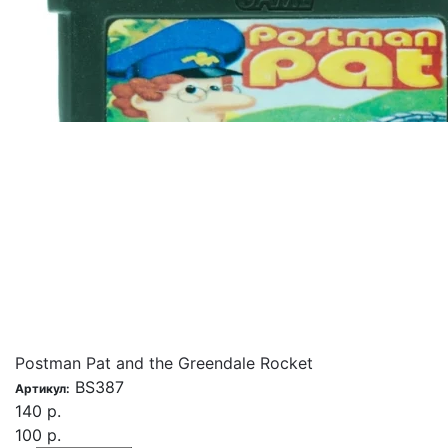
Postman Pat and the Greendale Rocket
BS387
Артикул:
140 р.
100 р.