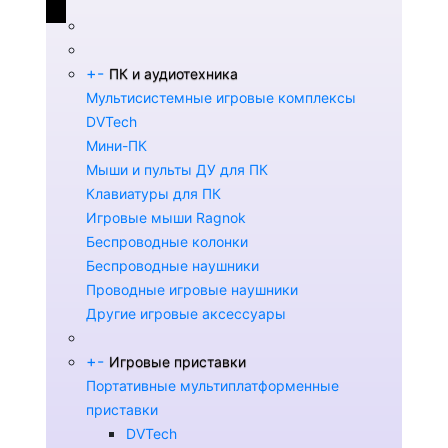
+
-
ПК и аудиотехника
Мультисистемные игровые комплексы
DVTech
Мини-ПК
Мыши и пульты ДУ для ПК
Клавиатуры для ПК
Игровые мыши Ragnok
Беспроводные колонки
Беспроводные наушники
Проводные игровые наушники
Другие игровые аксессуары
+
-
Игровые приставки
Портативные мультиплатформенные
приставки
DVTech