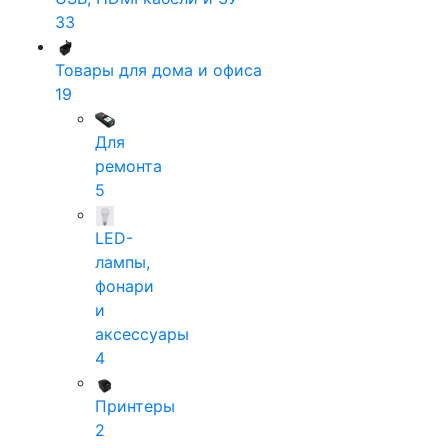
33
Товары для дома и офиса
19
Для
ремонта
5
LED-
лампы,
фонари
и
аксессуары
4
Принтеры
2