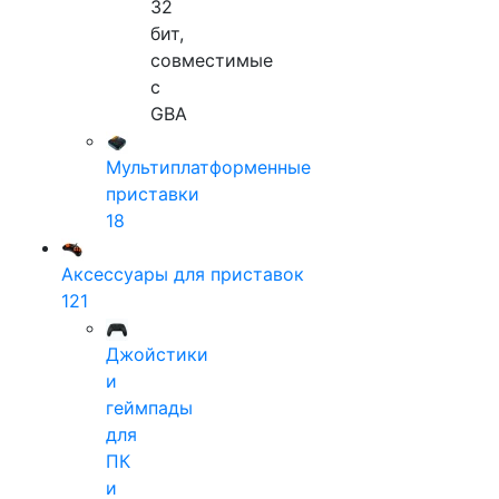
32
бит,
совместимые
с
GBA
Мультиплатформенные
приставки
18
Аксессуары для приставок
121
Джойстики
и
геймпады
для
ПК
и