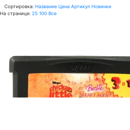
Сортировка:
Название
Цена
Артикул
Новинки
На странице:
25
100
Все