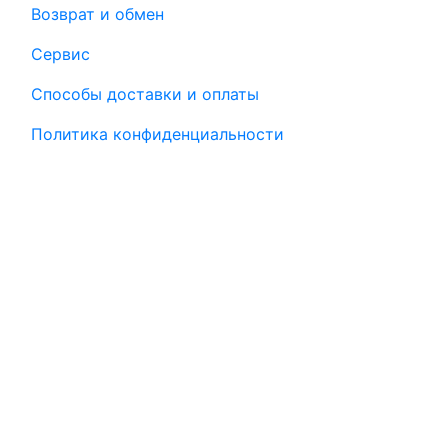
Возврат и обмен
Сервис
Способы доставки и оплаты
Политика конфиденциальности