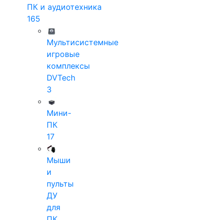
ПК и аудиотехника
165
Мультисистемные
игровые
комплексы
DVTech
3
Мини-
ПК
17
Мыши
и
пульты
ДУ
для
ПК