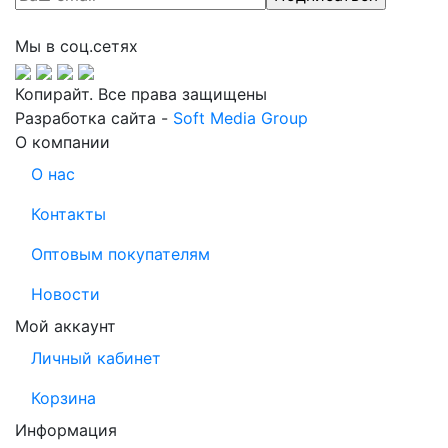
Мы в соц.сетях
Копирайт. Все права защищены
Разработка сайта -
Soft Media Group
О компании
О нас
Контакты
Оптовым покупателям
Новости
Мой аккаунт
Личный кабинет
Корзина
Информация