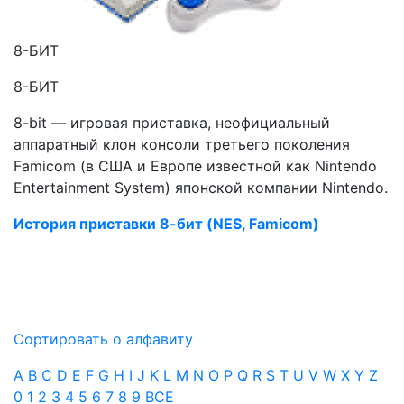
8-БИТ
8-БИТ
8-bit — игровая приставка, неофициальный
аппаратный клон консоли третьего поколения
Famicom (в США и Европе известной как Nintendo
Entertainment System) японской компании Nintendo.
История приставки 8-бит (NES, Famicom)
Сортировать о алфавиту
A
B
C
D
E
F
G
H
I
J
K
L
M
N
O
P
Q
R
S
T
U
V
W
X
Y
Z
0
1
2
3
4
5
6
7
8
9
ВСЕ