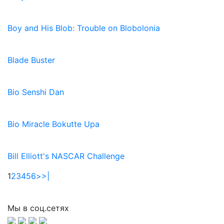
Boy and His Blob: Trouble on Blobolonia
Blade Buster
Bio Senshi Dan
Bio Miracle Bokutte Upa
Bill Elliott's NASCAR Challenge
1
2
3
4
5
6
>
>|
Мы в соц.сетях