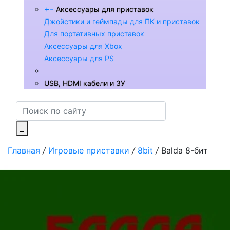
+
-
Аксессуары для приставок
Джойстики и геймпады для ПК и приставок
Для портативных приставок
Аксессуары для Xbox
Аксессуары для PS
USB, HDMI кабели и ЗУ
_
Главная
/
Игровые приставки
/
8bit
/
Balda 8-бит