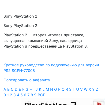
Sony PlayStation 2
Sony PlayStation 2
PlayStation 2 — вторая игровая приставка,
выпущенная компанией Sony, наследница
PlayStation и предшественница PlayStation 3.
Краткое руководство по подключению для версии
PS2 SCPH-77008
Сортировать о алфавиту
A
B
C
D
E
F
G
H
I
J
K
L
M
N
O
P
Q
R
S
T
U
V
W
X
Y
Z
0
1
2
3
4
5
6
7
8
9
ВСЕ