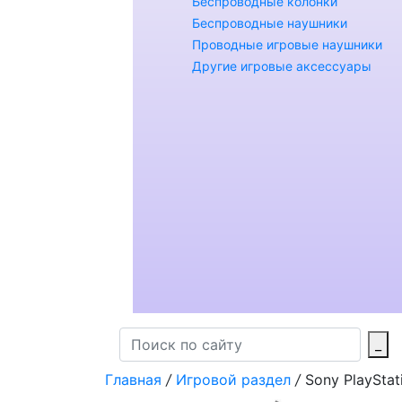
Беспроводные колонки
Беспроводные наушники
Проводные игровые наушники
Другие игровые аксессуары
_
Главная
/
Игровой раздел
/
Sony PlayStat