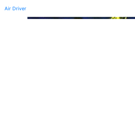
Air Driver