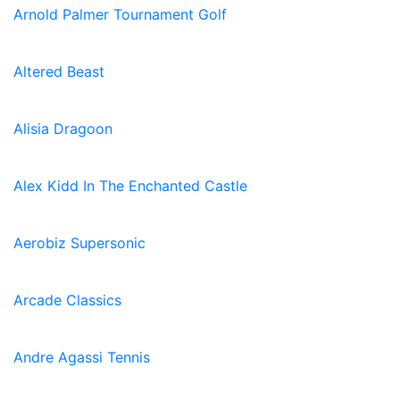
Arnold Palmer Tournament Golf
Altered Beast
Alisia Dragoon
Alex Kidd In The Enchanted Castle
Aerobiz Supersonic
Arcade Classics
Andre Agassi Tennis