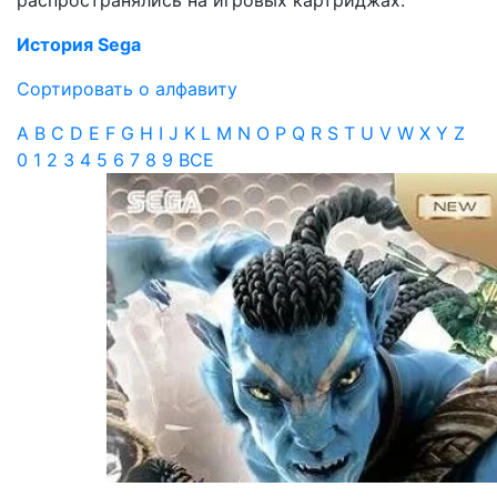
распространялись на игровых картриджах. 
История Sega
Сортировать о алфавиту
A
B
C
D
E
F
G
H
I
J
K
L
M
N
O
P
Q
R
S
T
U
V
W
X
Y
Z
0
1
2
3
4
5
6
7
8
9
ВСЕ