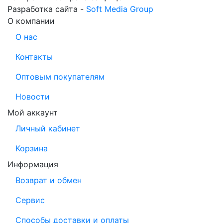
Разработка сайта -
Soft Media Group
О компании
О нас
Контакты
Оптовым покупателям
Новости
Мой аккаунт
Личный кабинет
Корзина
Информация
Возврат и обмен
Сервис
Способы доставки и оплаты