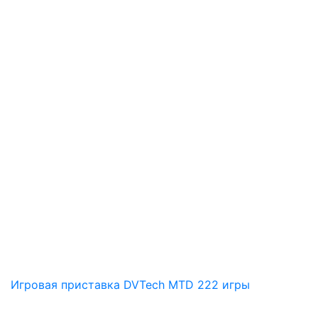
Игровая приставка DVTech MTD 222 игры