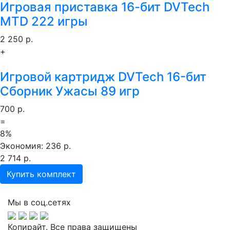
Игровая приставка 16-бит DVTech
MTD 222 игры
2 250
р.
+
Игровой картридж DVTech 16-бит
Сборник Ужасы 89 игр
700
р.
=
8%
Экономия
:
236
р.
2 714
р.
Купить комплект
Мы в соц.сетях
Копирайт. Все права защищены