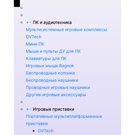
+
-
ПК и аудиотехника
Мультисистемные игровые комплексы
DVTech
Мини-ПК
Мыши и пульты ДУ для ПК
Клавиатуры для ПК
Игровые мыши Ragnok
Беспроводные колонки
Беспроводные наушники
Проводные игровые наушники
Другие игровые аксессуары
+
-
Игровые приставки
Портативные мультиплатформенные
приставки
DVTech