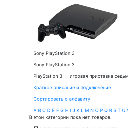
Sony PlayStation 3
Sony PlayStation 3
PlayStation 3 — игровая приставка седьм
Краткое описание и подключение
Сортировать о алфавиту
A
B
C
D
E
F
G
H
I
J
K
L
M
N
O
P
Q
R
S
T
U
В этой категории пока нет товаров.