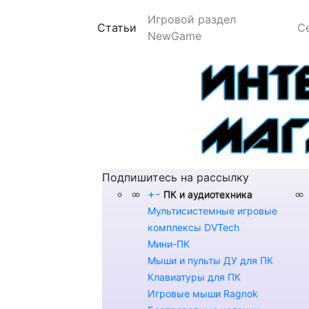
Игровой раздел
(current)
Статьи
С
NewGame
Подпишитесь на рассылку
+
-
ПК и аудиотехника
Мультисистемные игровые
комплексы DVTech
Мини-ПК
Мыши и пульты ДУ для ПК
Клавиатуры для ПК
Игровые мыши Ragnok