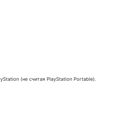
ation (не считая PlayStation Portable).