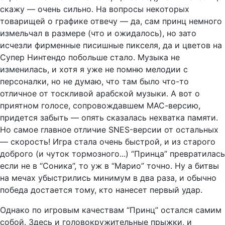
скажу — очень сильно. На вопросы некоторых
товарищей о графике отвечу — да, сам принц немного
измельчал в размере (что и ожидалось), но зато
исчезли фирменные писишные пикселя, да и цветов на
Супер Нинтендо побольше стало. Музыка не
изменилась, и хотя я уже не помню мелодии с
персоналки, но не думаю, что там было что-то
отличное от тоскливой арабской музыки. А вот о
приятном голосе, сопровождавшем МАС-версию,
придется забыть — опять сказалась нехватка памяти.
Но самое главное отличие SNES-версии от остальных
— скорость! Игра стала очень быстрой, и из старого
доброго (и чуток тормозного...) “Принца” превратилась
если не в “Соника”, то уж в “Марио” точно. Ну а битвы
на мечах убыстрились минимум в два раза, и обычно
победа достается тому, кто нанесет первый удар.
Однако по игровым качествам “Принц” остался самим
собой. Здесь и головокружительные прыжки, и