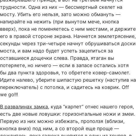
трудности. Одна из них — бессмертный скелет на
мосту. Убить его нельзя, зато можно обмануть —
напирайте на нежить (при вынутом мече, кнопка
вверх), пока не поменяетесь с ним местами, и держите
его в правой стороне экрана. Начнется землетрясение,
секунды через три-четыре начнут обрушиваться доски
моста, и вам надо будет успеть зацепиться за
оставшиеся дощечки слева. Правда, ятаган вы
потеряете, но ничего — если в запасе остались хотя
бы два пункта здоровья, то обретете ковер-самолет.
Идите налево, уберите шипастую решетку (наступив на
переключатель) с потолка, и садитесь на коврик. Off
we go!!!
В развалинах замка
, куда “карпет” отнес нашего героя,
есть две новые ловушки: горизонтальные ножи и змеи.
Первую из них можно избежать, проползя (вблизи,
кнопка вниз) под ним, а со второй еще проще —
дождитесь, пока гадюка вцепится в один из трупов, в