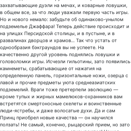
захватывающие дуэли на мечах, и коварные ловушки,
в общем все, за что люди уважали первую часть игры.
Но и нового немало: забудьте об одинаково-унылом
подземелье Джаффара! Теперь действие происходит и
на улицах Персидской столицы, и в пустыне, и в
развалинах дворцов и храмов... Так что устать от
однообразия бэкграундов вы не успеете. На
качественно другой уровень поднялись ловушки и
головоломки игры. Исчезли гильотины, зато появились
камнеметы, срабатывающие от нажатия на
определенную панель, горизонтальные ножи, озерца с
лавой и прочие предметы уюта среднеазиатских
подземелий. Враги тоже претерпели эволюцию —
кроме тупых и жирных мамелюков-охранников вам
встретятся смертоносные скелеты и воинственные
люди-ястребы, и даже волосатые духи. Да и сам
Принц приобрел новые качества — он научился
ползать! Не самый, конечно, рыцарский прием, но зато