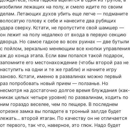
изобилии лежащих на полу, и смело идите по своим
делам. Летающих духов убить еще легче — подманите
волосатую голову к себе и нанесите два рубящих
удара сверху. Кстати, не пропустите свой шамшер —
он лежит на полу недалеко от входа в первую секцию
дворца. Но самое гадкое во всех руинах — две бутыли
с пойлом, зеркально меняющим все кнопки управления
аж до конца этапа. Если вам попался такой подарок,
запомните его местонахождение (чтобы второй раз не
наступить на одни и те же грабли) и начните игру
заново. Кстати, именно в развалинах можно первый
раз попробовать новый прием — ползанье. Но
несмотря на достаточно долгое время блуждания (как-
никак целых четыре уровня) по развалинам, ходить по
ним гораздо веселее, чем по пещере. В последнем
отрезке замка вы попадете в тронный зал,где будет
лежать... второй ятаган. По качеству он не отличается
от первого, так что, наверное, это глюк. Надо будет