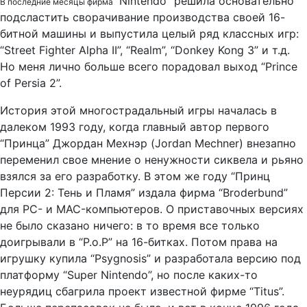
“Nintendo” решила основательно
В последние месяцы фирма
подсластить сворачивание производства своей 16-
битной машины и выпустила целый ряд классных игр:
“Street Fighter Alpha II”, “Realm”, “Donkey Kong 3” и т.д.
Но меня лично больше всего порадовал выход “Prince
of Persia 2”.
История этой многострадальный игры началась в
далеком 1993 году, когда главный автор первого
“Принца” Джордан Мехнэр (Jordan Meсhner) внезапно
переменил свое мнение о ненужности сиквела и рьяно
взялся за его разработку. В этом же году “Принц
Персии 2: Тень и Пламя” издала фирма “Broderbund”
для PC- и MAC-компьютеров. О приставочных версиях
не было сказано ничего: в то время все только
доигрывали в “P.o.P” на 16-битках. Потом права на
игрушку купила “Psygnosis” и разработала версию под
платформу “Super Nintendo”, но после каких-то
неурядиц сбагрила проект известной фирме “Titus”.