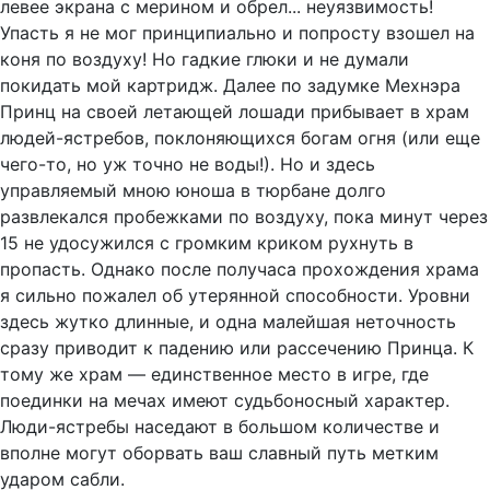
левее экрана с мерином и обрел... неуязвимость!
Упасть я не мог принципиально и попросту взошел на
коня по воздуху! Но гадкие глюки и не думали
покидать мой картридж. Далее по задумке Мехнэра
Принц на своей летающей лошади прибывает в храм
людей-ястребов, поклоняющихся богам огня (или еще
чего-то, но уж точно не воды!). Но и здесь
управляемый мною юноша в тюрбане долго
развлекался пробежками по воздуху, пока минут через
15 не удосужился с громким криком рухнуть в
пропасть. Однако после получаса прохождения храма
я сильно пожалел об утерянной способности. Уровни
здесь жутко длинные, и одна малейшая неточность
сразу приводит к падению или рассечению Принца. К
тому же храм — единственное место в игре, где
поединки на мечах имеют судьбоносный характер.
Люди-ястребы наседают в большом количестве и
вполне могут оборвать ваш славный путь метким
ударом сабли.