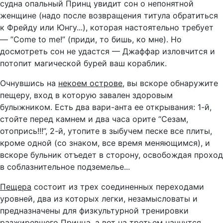
судна опальный Принц увидит сон о непонятной
женщине (надо после возвращения титула обратиться
к Фрейду или Юнгу...), которая настоятельно требует
— ”Come to me!” (приди, то бишь, ко мне). Но
досмотреть сон не удастся — Джаффар изловчится и
потопит магической бурей ваш кораблик.
Очнувшись на
некоем острове
, вы вскоре обнаружите
пещеру, вход в которую завален здоровым
булыжником. Есть два вари-анта ее открывания: 1-й,
стойте перед камнем и два часа орите “Сезам,
отопрись!!!”, 2-й, утопите в зыбучем песке все плиты,
кроме одной (со знаком, все время меняющимся), и
вскоре бульник отъедет в сторону, освобождая проход
в соблазнительное подземелье...
Пещера
состоит из трех соединенных переходами
уровней, два из которых легки, незамысловаты и
предназначены для физкультурной тренировки
разжиревшего Принца, а вот на третьем начнутся