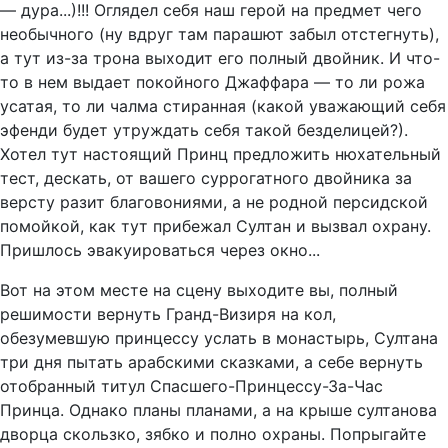
— дура...)!!! Оглядел себя наш герой на предмет чего
необычного (ну вдруг там парашют забыл отстегнуть),
а тут из-за трона выходит его полный двойник. И что-
то в нем выдает покойного Джаффара — то ли рожа
усатая, то ли чалма стиранная (какой уважающий себя
эфенди будет утруждать себя такой безделицей?).
Хотел тут настоящий Принц предложить нюхательный
тест, дескать, от вашего суррогатного двойника за
версту разит благовониями, а не родной персидской
помойкой, как тут прибежал Султан и вызвал охрану.
Пришлось эвакуироваться через окно...
Вот на этом месте на сцену выходите вы, полный
решимости вернуть Гранд-Визиря на кол,
обезумевшую принцессу услать в монастырь, Султана
три дня пытать арабскими сказками, а себе вернуть
отобранный титул Спасшего-Принцессу-За-Час
Принца. Однако планы планами, а на крыше султанова
дворца скользко, зябко и полно охраны. Попрыгайте