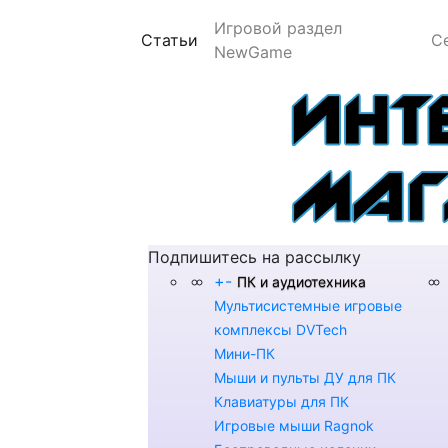
Игровой раздел
(current)
Статьи
С
NewGame
Подпишитесь на рассылку
+
-
ПК и аудиотехника
Мультисистемные игровые
комплексы DVTech
Мини-ПК
Мыши и пульты ДУ для ПК
Клавиатуры для ПК
Игровые мыши Ragnok