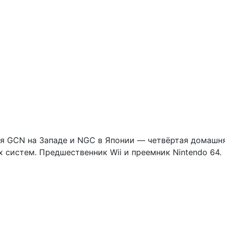
я GCN на Западе и NGC в Японии — четвёртая домашняя
 систем. Предшественник Wii и преемник Nintendo 64.