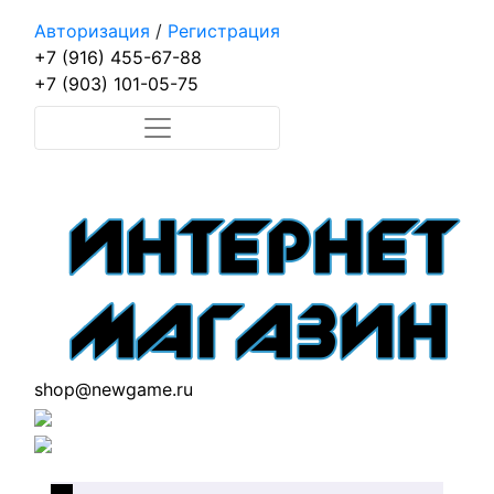
Авторизация
/
Регистрация
+7 (916) 455-67-88
+7 (903) 101-05-75
shop@newgame.ru