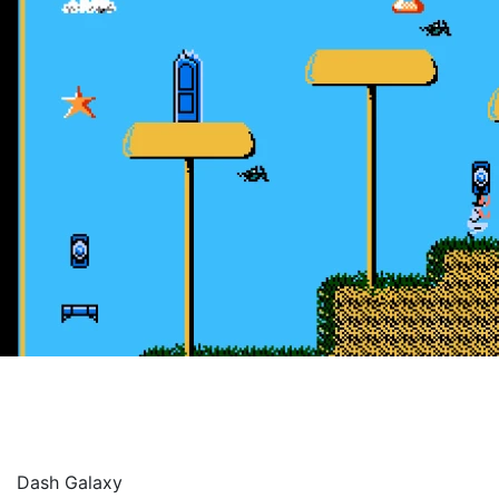
Dash Galaxy