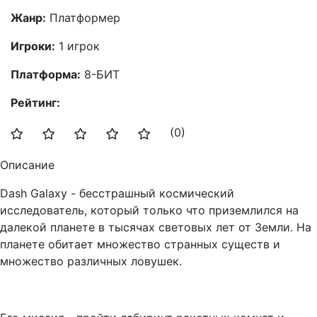
Жанр:
Платформер
Игроки:
1 игрок
Платформа:
8-БИТ
Рейтинг:
(0)
Описание
Dash Galaxy - бесстрашный космический
исследователь, который только что приземлился на
далекой планете в тысячах световых лет от Земли. На
планете обитает множество странных существ и
множество различных ловушек.