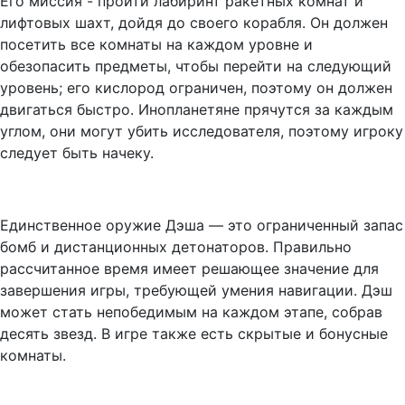
Его миссия - пройти лабиринт ракетных комнат и
лифтовых шахт, дойдя до своего корабля. Он должен
посетить все комнаты на каждом уровне и
обезопасить предметы, чтобы перейти на следующий
уровень; его кислород ограничен, поэтому он должен
двигаться быстро. Инопланетяне прячутся за каждым
углом, они могут убить исследователя, поэтому игроку
следует быть начеку.
Единственное оружие Дэша — это ограниченный запас
бомб и дистанционных детонаторов. Правильно
рассчитанное время имеет решающее значение для
завершения игры, требующей умения навигации. Дэш
может стать непобедимым на каждом этапе, собрав
десять звезд. В игре также есть скрытые и бонусные
комнаты.