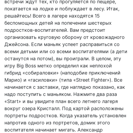
встречи ждут тех, кто прогуляется по пещере,
покатается на лодке и поблуждает в лесу. Итак,
решайтесь! Всего в лагере находятся 15
беспомощных детей на попечении шестерых
подростков-воспитателей. Вам предстоит
организовать круговую оборону от кровожадного
Джейсона. Если маньяк успеет расправиться со
всеми детьми или со всеми воспитателями (а дети
останутся на потом), вы проиграли. В целом, эту
игру Big Boss метко определил как неплохой
гибрид «собираловки» (наподобие приключений
Марио) и «гасиловки» (типа «Street Fighter»). Все
начинается с заставки, где наглядно показано, как
надо поступить с маньяком. Нажмите два раза
«Start» и вы увидите план всего летнего лагеря
вокруг озера Кристалл. Под картой расположены
портреты подростков. Когда указатель установлен
напротив одного из портретов, домик этого
воспитателя начинает мигать. Александр