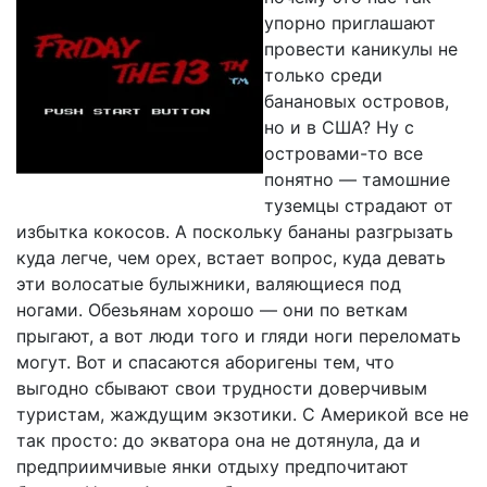
упорно приглашают
провести каникулы не
только среди
банановых островов,
но и в США? Ну с
островами-то все
понятно — тамошние
туземцы страдают от
избытка кокосов. А поскольку бананы разгрызать
куда легче, чем орех, встает вопрос, куда девать
эти волосатые булыжники, валяющиеся под
ногами. Обезьянам хорошо — они по веткам
прыгают, а вот люди того и гляди ноги переломать
могут. Вот и спасаются аборигены тем, что
выгодно сбывают свои трудности доверчивым
туристам, жаждущим экзотики. С Америкой все не
так просто: до экватора она не дотянула, да и
предприимчивые янки отдыху предпочитают