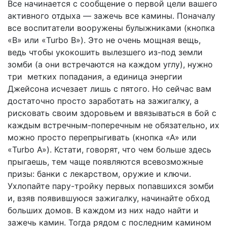
Все начинается с сообщение о первой цели вашего
активного отдыха — зажечь все камины. Поначалу
все воспитатели вооружены булыжниками (кнопка
«В» или «Turbo В»). Это не очень мощная вещь,
ведь чтобы укокошить вылезшего из-под земли
зомби (а они встречаются на каждом углу), нужно
три метких попадания, а единица энергии
Джейсона исчезает лишь с пятого. Но сейчас вам
достаточно просто заработать на зажигалку, а
рисковать своим здоровьем и ввязываться в бой с
каждым встречным-поперечным не обязательно, их
можно просто перепрыгивать (кнопка «А» или
«Turbo А»). Кстати, говорят, что чем больше здесь
прыгаешь, тем чаще появляются всевозможные
призы: банки с лекарством, оружие и ключи.
Ухлопайте пару-тройку первых попавшихся зомби
и, взяв появившуюся зажигалку, начинайте обход
больших домов. В каждом из них надо найти и
зажечь камин. Тогда рядом с последним камином