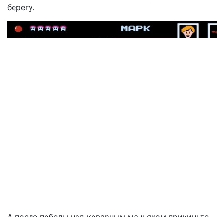
берегу.
А после победы над коварным маньяком прикиньте