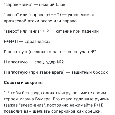
"вправо-вниз" — нижний блок
"влево" или "вправо"+(Н+П) — уклонение от
вражеской атаки влево или вправо
"вверх" или "вниз" + Р — катание при падении
Р+Н+П — «дразнилка»
Р вплотную (несколько раз) — спец. удар №1
Н вплотную — спец. удар №2
П вплотную (при атаке врага) — защитный бросок
Советы и секреты
1. Чтобы без труда одолеть игру, возьмите своим
героем клоуна Бумера. Его атака «длинные ручки»
(зажав "влево-вниз", постоянно нажимайте Р+Н)
позволит вам щелкать соперников как орешки.