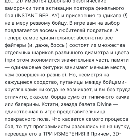
до... 21) имеются довольно экзотические
заморочки типа активации повтора финального
боя (INSTANT REPLAY) и присвоения гандикапа (!)
не в меру резвому бойцу. В игре вам на выбор
предлагается восемь любителей подраться. А
теперь самое удивительное: абсолютно все
файтеры (и, даже, боссы) состоят из множества
отдельных шариков различного диаметра и цвета
(при этом экономится значительная часть памяти
— одинаковые фигурки занимают меньше места,
чем совершенно разные). Но, несмотря на
кажущееся сходство, путаницы между бойцами-
кругляшками никогда не возникает, и вы без труда
отличите, скажем, борца сумо от типичного качка
или балерины. Кстати, звезда балета Divine —
единственная в игре представительница
прекрасного пола. Что касается самого процесса
боя, то тут программисты разошлись не на шутку,
переведя его в ТРИ ИЗМЕРЕНИЯ!!! Причем, 3D-