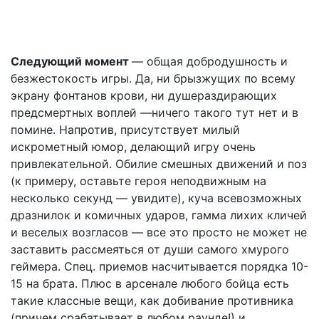
Следующий момент
— общая добродушность и
безжестокость игры. Да, ни брызжущих по всему
экрану фонтанов крови, ни душераздирающих
предсмертных воплей —ничего такого тут нет и в
помине. Напротив, присутствует милый
искрометный юмор, делающий игру очень
привлекательной. Обилие смешных движений и поз
(к примеру, оставьте героя неподвижным на
несколько секунд — увидите), куча всевозможных
дразнилок и комичных ударов, гамма лихих кличей
и веселых возгласов — все это просто не может не
заставить рассмеяться от души самого хмурого
геймера. Спец. приемов насчитывается порядка 10-
15 на брата. Плюс в арсенале любого бойца есть
такие классные вещи, как добивание противника
(причем срабатывает в любом раунде!) и