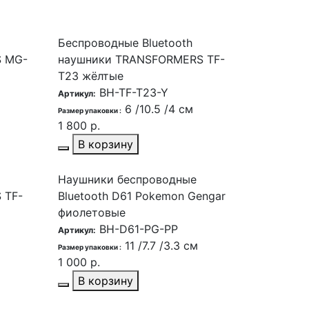
Беспроводные Bluetooth
S MG-
наушники TRANSFORMERS TF-
T23 жёлтые
BH-TF-T23-Y
Артикул:
6 /10.5 /4 см
Размер упаковки :
1 800 р.
В корзину
Наушники беспроводные
 TF-
Bluetooth D61 Pokemon Gengar
фиолетовые
BH-D61-PG-PP
Артикул:
11 /7.7 /3.3 см
Размер упаковки :
1 000 р.
В корзину