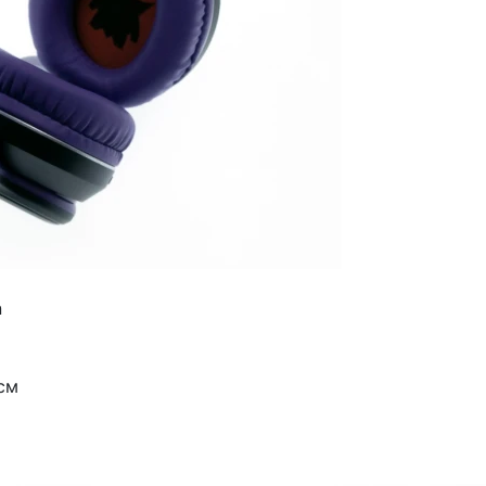
n
 см