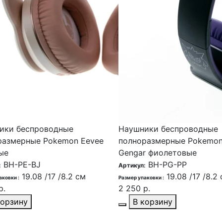
ики беспроводные
Наушники беспроводные
размерные Pokemon Eevee
полноразмерные Pokemo
ые
Gengar фиолетовые
BH-PE-BJ
BH-PG-PP
:
Артикул:
19.08 /17 /8.2 см
19.08 /17 /8.2
аковки :
Размер упаковки :
р.
2 250 р.
корзину
В корзину