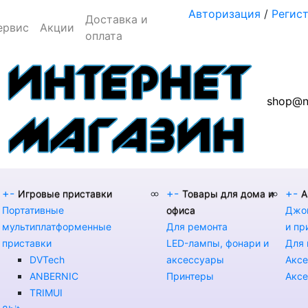
Авторизация
/
Регис
Доставка и
ервис
Акции
оплата
shop@n
+
-
+
-
+
-
Игровые приставки
Товары для дома и
А
Портативные
офиса
Джой
мультиплатформенные
Для ремонта
и пр
приставки
LED-лампы, фонари и
Для 
DVTech
аксессуары
Аксе
ANBERNIC
Принтеры
Аксе
TRIMUI