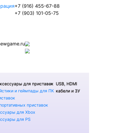
трация
+7 (916) 455-67-88
+7 (903) 101-05-75
ewgame.ru
ксессуары для приставок
USB, HDMI
стики и геймпады для ПК
кабели и ЗУ
иставок
портативных приставок
ссуары для Xbox
ссуары для PS