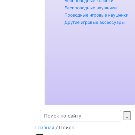
Беспроводные колонки
Беспроводные наушники
Проводные игровые наушники
Другие игровые аксессуары
_
Главная
/
Поиск