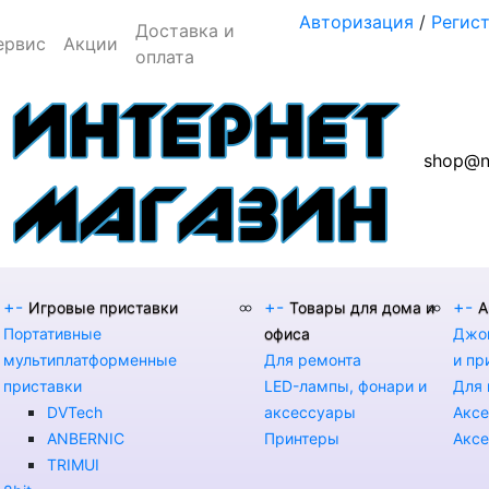
Авторизация
/
Регис
Доставка и
ервис
Акции
оплата
shop@n
+
-
+
-
+
-
Игровые приставки
Товары для дома и
А
Портативные
офиса
Джой
мультиплатформенные
Для ремонта
и пр
приставки
LED-лампы, фонари и
Для 
DVTech
аксессуары
Аксе
ANBERNIC
Принтеры
Аксе
TRIMUI