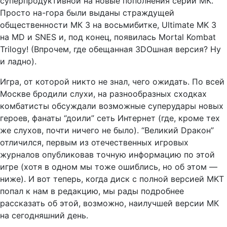
суперпродуктивной на новые пополнения серии МК.
Просто на-гора были выданы страждущей
общественности МК 3 на восьмибитке, Ultimate MK 3
на MD и SNES и, под конец, появилась Mortal Kombat
Trilogy! (Впрочем, где обещанная 3DOшная версия? Ну
и ладно).
Игра, от которой никто не знал, чего ожидать. По всей
Москве бродили слухи, на разнообразных сходках
комбатисты обсуждали возможные суперудары новых
героев, фанаты “доили” сеть Интернет (где, кроме тех
же слухов, почти ничего не было). “Великий Dракон”
отличился, первым из отечественных игровых
журналов опубликовав точную информацию по этой
игре (хотя в одном мы тоже ошиблись, но об этом —
ниже). И вот теперь, когда диск с полной версией MKT
попал к нам в редакцию, мы рады подробнее
рассказать об этой, возможно, наилучшей версии МК
на сегодняшний день.