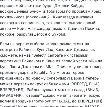
персонажей все-таки будет Джонни Кейдж,
воскрешенный Буном и Тобиасом по просьбам ярых
поклонников (поклонниц?). Кинозвезда выглядит
несколько непривычно, так как его сыграл новый
актер — Крис Александер (вместо Даниэля Песина,
похоже, разругавшегося с Буном).
Если на экране выбора игрока рамка стоит на
портрете Райдена, Кунг Лао, Кано или Джакса, вы
сможете, нажав “Select”, сыграть их “старыми
версиями”: Райденом и Кано из первой части МК или
Кунг Лао и Джаксом из МК II! Причем, у них остались
прежние удары и Fatality. А у многих героев
прибавилось по новому суперудару! Барака теперь
может вертеть вокруг себя ножами (ВПЕРЕД, ВНИЗ,
ВПЕРЕД+БЛ), Райден пускает молнию назад (ВНИЗ,
НАЗАД+НР), “старый” Джакс мечет энергетическую
волну в воздухе (полукруг от НАЗАД до ВПЕРЕД+ВН),
“старый” Кано описывает круги кинжалами (НАЗАД,