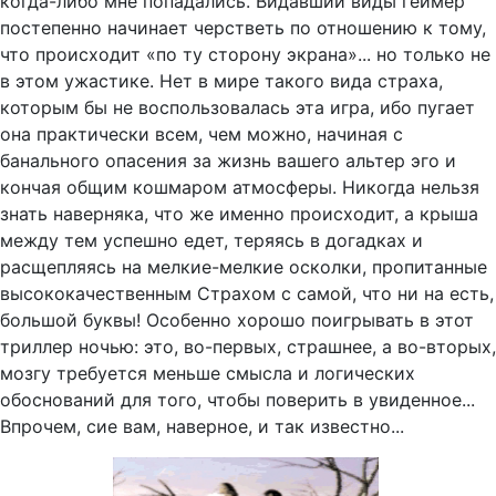
когда-либо мне попадались. Видавший виды геймер
постепенно начинает черстветь по отношению к тому,
что происходит «по ту сторону экрана»... но только не
в этом ужастике. Нет в мире такого вида страха,
которым бы не воспользовалась эта игра, ибо пугает
она практически всем, чем можно, начиная с
банального опасения за жизнь вашего альтер эго и
кончая общим кошмаром атмосферы. Никогда нельзя
знать наверняка, что же именно происходит, а крыша
между тем успешно едет, теряясь в догадках и
расщепляясь на мелкие-мелкие осколки, пропитанные
высококачественным Страхом с самой, что ни на есть,
большой буквы! Особенно хорошо поигрывать в этот
триллер ночью: это, во-первых, страшнее, а во-вторых,
мозгу требуется меньше смысла и логических
обоснований для того, чтобы поверить в увиденное...
Впрочем, сие вам, наверное, и так известно...