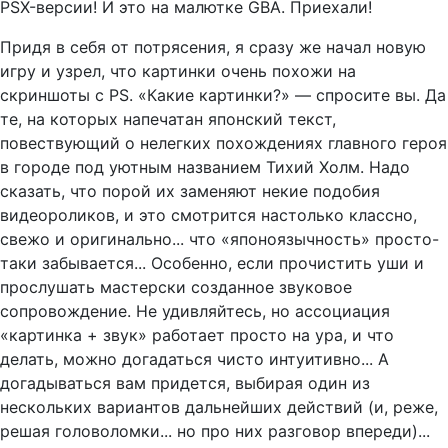
PSX-версии! И это на малютке GBA. Приехали!
Придя в себя от потрясения, я сразу же начал новую
игру и узрел, что картинки очень похожи на
скриншоты с PS. «Какие картинки?» — спросите вы. Да
те, на которых напечатан японский текст,
повествующий о нелегких похождениях главного героя
в городе под уютным названием Тихий Холм. Надо
сказать, что порой их заменяют некие подобия
видеороликов, и это смотрится настолько классно,
свежо и оригинально... что «японоязычность» просто-
таки забывается... Особенно, если прочистить уши и
прослушать мастерски созданное звуковое
сопровождение. Не удивляйтесь, но ассоциация
«картинка + звук» работает просто на ура, и что
делать, можно догадаться чисто интуитивно... А
догадываться вам придется, выбирая один из
нескольких вариантов дальнейших действий (и, реже,
решая головоломки... но про них разговор впереди)...