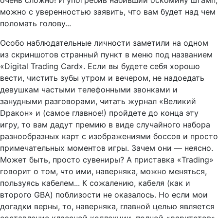
очень сложно! И употребив набивший оскомину штамп,
можно с уверенностью заявить, что вам будет над чем
поломать голову...
Особо наблюдательные личности заметили на одном
из скриншотов странный пункт в меню под названием
«Digital Trading Card». Если вы будете себя хорошо
вести, чистить зубы утром и вечером, не надоедать
девушкам частыми телефонными звонками и
занудными разговорами, читать журнал «Великий
Dракон» и (самое главное!) пройдете до конца эту
игру, то вам дадут премию в виде случайного набора
разнообразных карт с изображениями боссов и просто
примечательных моментов игры. Зачем они — неясно.
Может быть, просто сувениры? А приставка «Trading»
говорит о том, что ими, наверняка, можно меняться,
пользуясь кабелем... К сожалению, кабеля (как и
второго GBA) поблизости не оказалось. Но если мои
догадки верны, то, наверняка, главной целью является