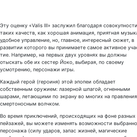
Эту оценку «Valis III» заслужил благодаря совокупност
таких качеств, как хорошая анимация, приятная музык
удобное управ­ление, но, глав­ное, интересный сюжет, в
разви­тии которого вы принимаете самое активное уча
тие. Например, на первых двух уровнях вы долж­ны
отыскать обе­ их сестер Йоко, выбирая, по сво­ему
усмотрению, персонажи игры.
Каждый герой (героиня) этой эпопеи обладает
собственным ору­жием: лазерной шпагой, огнен­ными
шарами, летающими по экрану во многих на­ правления
смертоносным волчком.
Во время приключений, происходящих на фоне разных
пейзажей, вы можете изменять возможности выбранно
персонажа (силу ударов, запас жизней, магические