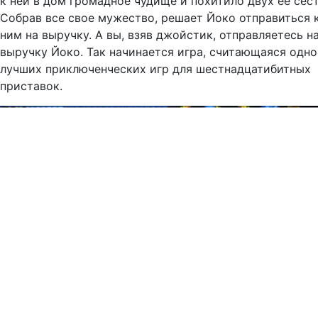
к ней в дом гро­мадное чудище и похитило двух ее сест
Собрав все свое мужество, решает Йоко отправиться 
ним на выручку. А вы, взяв джойстик, отправляетесь н
выручку Йоко. Так начинается игра, считающаяся одно
лучших приключенческих игр для шестнадцатибитных
приставок.