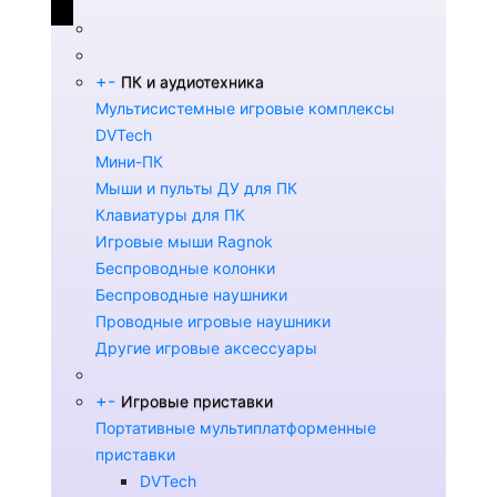
+
-
ПК и аудиотехника
Мультисистемные игровые комплексы
DVTech
Мини-ПК
Мыши и пульты ДУ для ПК
Клавиатуры для ПК
Игровые мыши Ragnok
Беспроводные колонки
Беспроводные наушники
Проводные игровые наушники
Другие игровые аксессуары
+
-
Игровые приставки
Портативные мультиплатформенные
приставки
DVTech