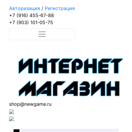
Авторизация
/
Регистрация
+7 (916) 455-67-88
+7 (903) 101-05-75
shop@newgame.ru