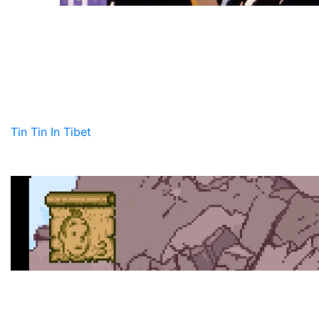
Tin Tin In Tibet