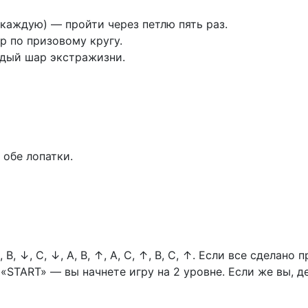
 каждую) — пройти через петлю пять раз.
р по призовому кругу.
дый шар экстражизни.
 обе лопатки.
, В,
↓, С,
↓, А, В,
↑, А, С,
↑, В, С,
↑. Если все сделано п
 «START» — вы начнете игру на 2 уровне. Если же вы, 