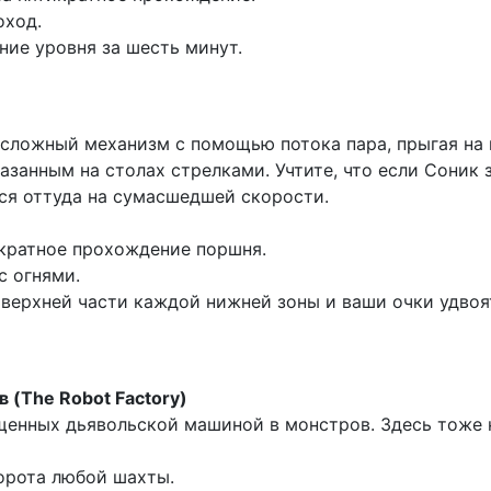
оход.
ие уровня за шесть минут.
 сложный механизм с помощью потока пара, прыгая на 
занным на столах стрелками. Учтите, что если Соник з
ся оттуда на сумасшедшей скорости.
икратное прохождение поршня.
с огнями.
верхней части каждой нижней зоны и ваши очки удвоя
 (The Robot Factory)
енных дьявольской машиной в монстров. Здесь тоже н
орота любой шахты.