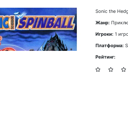
Sonic the Hed
Жанр:
Приклю
Игроки:
1 игр
Платформа:
S
Рейтинг: