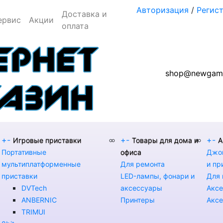
Авторизация
/
Регис
Доставка и
ервис
Акции
оплата
shop@newgame
+
-
+
-
+
-
Игровые приставки
Товары для дома и
А
Портативные
офиса
Джой
мультиплатформенные
Для ремонта
и пр
приставки
LED-лампы, фонари и
Для 
DVTech
аксессуары
Аксе
ANBERNIC
Принтеры
Аксе
TRIMUI