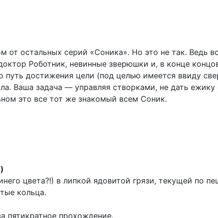
ом от остальных серий «Соника». Но это не так. Ведь 
октор Роботник, невинные зверюшки и, в конце концов
о путь достижения цели (под целью имеется ввиду све
ла. Ваша задача — управляя створками, не дать ежику
ном это все тот же знакомый всем Соник.
)
него цвета?!) в липкой ядовитой грязи, текущей по п
тые кольца.
за пятикратное прохождение.