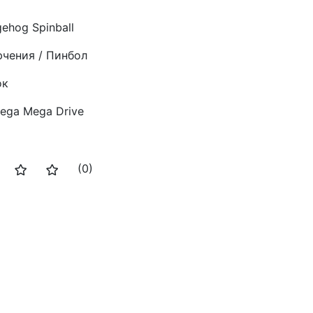
gehog Spinball
чения / Пинбол
ок
ega Mega Drive
(0)