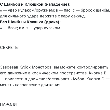
С Шайбой и Клюшкой (нападение):
— удар кулаком/оружием;
— пас;
— бросок шайбы,
А
В
С
для сильного удара держите
пару секунд.
С
Без Шайбы и Клюшки (драка):
— блок;
и
— удар кулаком.
А
В
С
СЕКРЕТЫ
Завоевав Кубок Монстров, вы можете контролировать
его движение в космическом пространстве. Кнопка В
— привести в движение/остановить Кубок. Кнопка С —
менять направление движения.
ПАРОЛИ