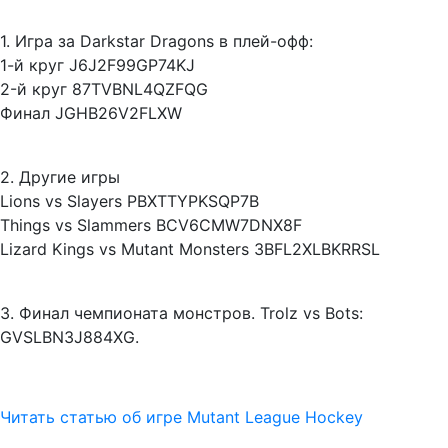
1. Игра за Darkstar Dragons в плей-офф:
1-й круг J6J2F99GP74KJ
2-й круг 87TVBNL4QZFQG
Финал JGHB26V2FLXW
2. Другие игры
Lions vs Slayers PBXTTYPKSQP7B
Things vs Slammers BCV6CMW7DNX8F
Lizard Kings vs Mutant Monsters 3BFL2XLBKRRSL
3. Финал чемпионата монстров.
Trolz vs Bots:
GVSLBN3J884XG.
Читать статью об игре Mutant League Hockey