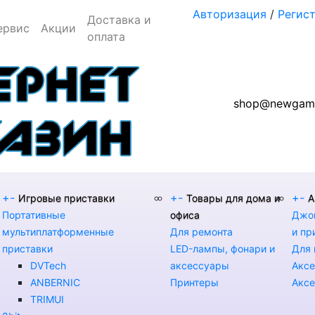
Авторизация
/
Регис
Доставка и
ервис
Акции
оплата
shop@newgame
+
-
+
-
+
-
Игровые приставки
Товары для дома и
А
Портативные
офиса
Джой
мультиплатформенные
Для ремонта
и пр
приставки
LED-лампы, фонари и
Для 
DVTech
аксессуары
Аксе
ANBERNIC
Принтеры
Аксе
TRIMUI