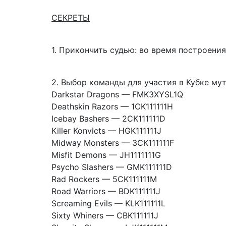
СЕКРЕТЫ
1. Прикончить судью:
во время построения 
2. Выбор команды
для участия в Кубке мут
Darkstar Dragons — FMK3XYSL1Q
Deathskin Razors — 1CK111111H
Icebay Bashers — 2CK111111D
Killer Konvicts — HGK111111J
Midway Monsters — 3CK111111F
Misfit Demons — JH1111111G
Psycho Slashers — GMK111111D
Rad Rockers — 5CK111111M
Road Warriors — BDK111111J
Screaming Evils — KLK111111L
Sixty Whiners — CBK111111J