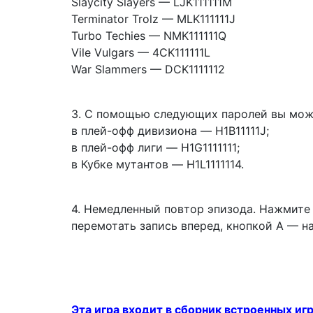
Slaycity Slayers — LJK111111M
Terminator Trolz — MLK111111J
Turbo Techies — NMK111111Q
Vile Vulgars — 4CK111111L
War Slammers — DCK1111112
3.
С помощью следующих паролей вы може
в плей-офф дивизиона — H1B11111J;
в плей-офф лиги — H1G1111111;
в Кубке мутантов — H1L1111114.
4. Немедленный повтор эпизода.
Нажмите 
перемотать запись вперед, кнопкой А — н
Эта игра входит в сборник встроенных игр