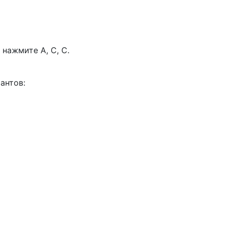
нажмите А, С, С.
антов: