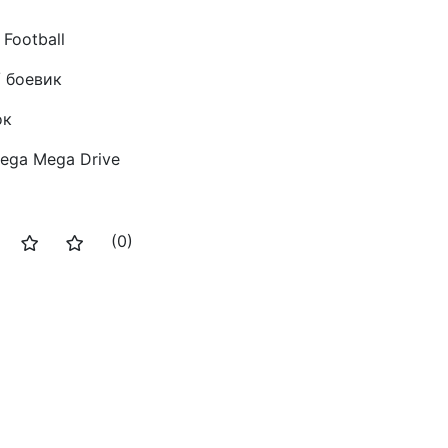
Football
 боевик
ок
ega Mega Drive
(0)