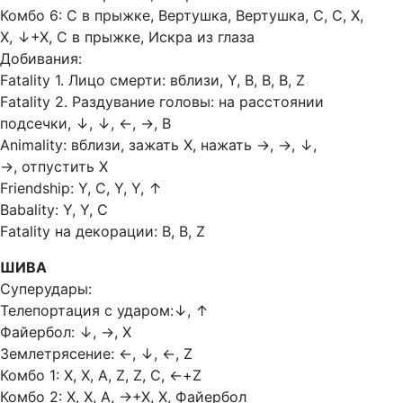
Комбо 6: С в прыжке, Вертушка, Вертушка, С, С, Х,
Х,
↓+Х, С в прыжке, Искра из глаза
Добивания:
Fatality 1. Лицо смерти: вблизи, Y, В, В, В, Z
Fatality 2. Раздувание головы: на расстоянии
подсечки,
↓, ↓, ←, →, B
Animality: вблизи, зажать Х, нажать
→, →, ↓,
→, отпустить Х
Friendship: Y, С, Y, Y,
↑
Babality: Y, Y, С
Fatality на декорации: В, В, Z
ШИВА
Суперудары:
Телепортация с ударом:
↓, ↑
Файербол:
↓, →, X
Землетрясение:
←, ↓, ←, Z
Комбо 1: Х, Х, А, Z, Z, С,
←
+Z
Комбо 2: Х, Х, А,
→+Х, Х, Файербол