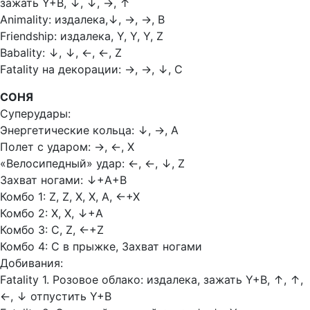
зажать Y+В,
↓, ↓, →, ↑
Animality: издалека,
↓, →, →, В
Friendship: издалека, Y, Y, Y, Z
Babality:
↓, ↓, ←, ←, Z
Fatality на декорации:
→, →, ↓, С
СОНЯ
Суперудары:
Энергетические кольца:
↓, →, А
Полет с ударом:
→, ←, Х
«Велосипедный» удар:
←, ←, ↓, Z
Захват ногами:
↓
+А+В
Комбо 1: Z, Z, Х, Х, А,
←+Х
Комбо 2: Х, Х,
↓+А
Комбо 3: С, Z,
←+Z
Комбо 4: С в прыжке, Захват ногами
Добивания:
Fatality 1. Розовое облако: издалека, зажать Y+В,
↑, ↑,
←, ↓ отпустить Y+В