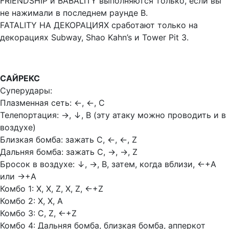
FRIENDSHIP и BABALITY выполняются только, если вы
не нажимали в последнем раунде В.
FATALITY НА ДЕКОРАЦИЯХ сработают только на
декорациях Subway, Shao Kahn’s и Tower Pit 3.
САЙРЕКС
Суперудары:
Плазменная сеть:
←,
←, С
Телепортация:
→,
↓, В (эту атаку можно проводить и в
воздухе)
Близкая бомба: зажать С,
←,
←, Z
Дальняя бомба: зажать С,
→,
→, Z
Бросок в воздухе:
↓,
→, В, затем, когда вблизи,
←+А
или
→+А
Комбо 1: Х, Х, Z, Х, Z,
←+Z
Комбо 2: Х, Х, А
Комбо 3: С, Z,
←+Z
Комбо 4: Дальняя бомба, близкая бомба, апперкот