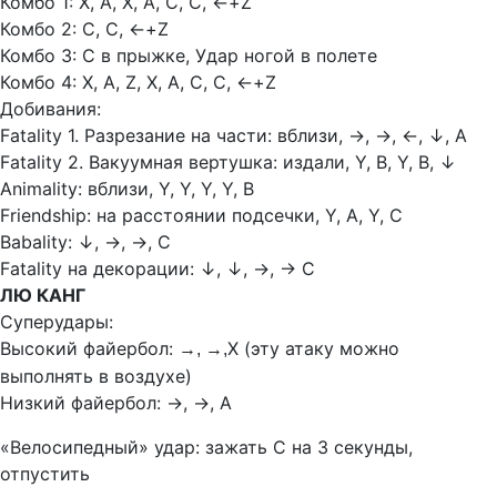
Комбо 1: Х, А, Х, А, С, С,
←+Z
Комбо 2: С, С,
←+Z
Комбо 3: С в прыжке, Удар ногой в полете
Комбо 4: Х, А, Z, Х, А, С, С,
←+Z
Добивания:
Fatality 1. Разрезание на части: вблизи,
→,
→,
←,
↓, А
Fatality 2. Вакуумная вертушка: издали, Y, В, Y, В,
↓
Animality: вблизи, Y, Y, Y, Y, В
Friendship: на расстоянии подсечки, Y, А, Y, С
Babality:
↓,
→,
→, С
Fatality на декорации:
↓, ↓, →, → С
ЛЮ КАНГ
Суперудары:
Высокий файербол:
Х (эту атаку можно
→, →,
выполнять в воздухе)
Низкий файербол:
→, →, А
«Велосипедный» удар: зажать С на 3 секунды,
отпустить