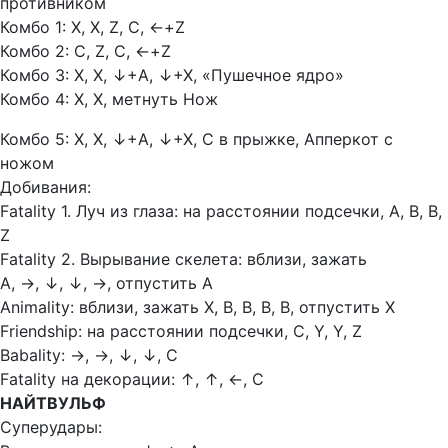
противником
Комбо 1: Х, Х, Z, С,
←+Z
Комбо 2: С, Z, С,
←+Z
Комбо 3: Х, Х,
↓+А,
↓+Х, «Пушечное ядро»
Комбо 4: Х, Х, метнуть Нож
Комбо 5: Х, Х,
↓+А,
↓+Х, С в прыжке, Апперкот с
ножом
Добивания:
Fatality 1. Луч из глаза: на расстоянии подсечки, А, В, В,
Z
Fatality 2. Вырывание скелета: вблизи, зажать
А,
→,
↓,
↓,
→, отпустить А
Animality: вблизи, зажать Х, В, В, В, В, отпустить Х
Friendship: на расстоянии подсечки, С, Y, Y, Z
Babality:
→, →, ↓, ↓, С
Fatality на декорации:
↑, ↑, ←, С
НАЙТВУЛЬФ
Суперудары: