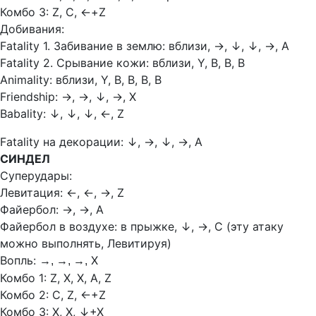
Комбо 3: Z, С,
←+Z
Добивания:
Fatality 1. Забивание в землю: вблизи,
→, ↓, ↓, →, А
Fatality 2. Срывание кожи: вблизи, Y, В, В, В
Animality: вблизи, Y, В, В, В, В
Friendship:
→, →, ↓, →, Х
Babality:
↓, ↓, ↓, ←, Z
Fatality на декорации:
↓, →, ↓, →, А
СИНДЕЛ
Суперудары:
Левитация:
←, ←, →, Z
Файербол:
→, →, A
Файербол в воздухе: в прыжке,
↓,
→, С (эту атаку
можно выполнять, Левитируя)
Вопль:
Х
→, →, →,
Комбо 1: Z, Х, Х, А, Z
Комбо 2: С, Z,
←+Z
Комбо 3: Х, Х,
↓+Х