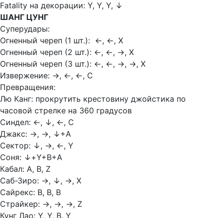
Fatality на декорации: Y, Y, Y,
↓
ШАНГ ЦУНГ
Суперудары:
Огненный череп (1 шт.):
←, ←, X
Огненный череп (2 шт.):
←, ←, →, X
Огненный череп (3 шт.):
←, ←, →, →, X
Извержение:
→, ←, ←, C
Превращения:
Лю Канг: прокрутить крестовину джойстика по
часовой стрелке на 360 градусов
Синдел:
←, ↓, ←, C
Джакс:
→,
→,
↓+А
Сектор:
↓,
→,
←, Y
Соня:
↓+Y+В+А
Кабал: А, В, Z
Саб-Зиро:
→,
↓,
→, Х
Сайрекс: В, В, В
Страйкер:
→,
→,
→, Z
Кунг Лао: Y, Y, В, Y