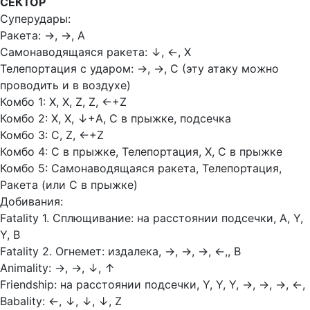
СЕКТОР
Суперудары:
Ракета:
→, →, A
Самонаводящаяся ракета:
↓, ←, X
Телепортация с ударом:
→, →, C (эту атаку можно
проводить и в воздухе)
Комбо 1: Х, Х, Z, Z,
←+Z
Комбо 2: Х, Х,
↓+А, С в прыжке, подсечка
Комбо 3: С, Z,
←+Z
Комбо 4: С в прыжке, Телепортация, Х, С в прыжке
Комбо 5: Самонаводящаяся ракета, Телепортация,
Ракета (или С в прыжке)
Добивания:
Fatality 1. Сплющивание: на расстоянии подсечки, А, Y,
Y, В
Fatality 2. Огнемет: издалека,
→, →, →, ←,, В
Animality:
→, →, ↓, ↑
Friendship: на расстоянии подсечки, Y, Y, Y,
→, →, →, ←,
Babality:
←, ↓, ↓, ↓, Z