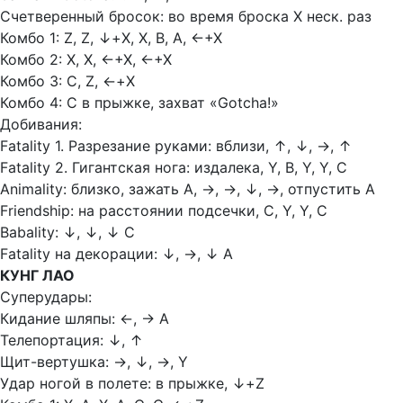
Счетверенный бросок: во время броска Х неск. раз
Комбо 1: Z, Z,
↓
+Х, Х, В, А,
←+Х
Комбо 2: Х, Х,
←+Х,
←+Х
Комбо 3: С, Z,
←+Х
Комбо 4: С в прыжке, захват «Gotcha!»
Добивания:
Fatality 1. Разрезание руками: вблизи,
↑,
↓,
→,
↑
Fatality 2. Гигантская нога: издалека, Y, В, Y, Y, С
Animality: близко, зажать А,
→, →, ↓, →, отпустить А
Friendship: на расстоянии подсечки, С, Y, Y, С
Babality:
↓, ↓, ↓ С
Fatality на декорации:
↓, →, ↓ А
КУНГ ЛАО
Суперудары:
Кидание шляпы:
←, → А
Телепортация:
↓, ↑
Щит-вертушка:
→, ↓, →, Y
Удар ногой в полете: в прыжке,
↓
+Z