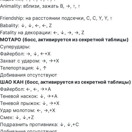
Animality: вблизи, зажать В,
→,
,
↑
↑
Friendship: на расстоянии подсечки, С, С, Y, Y,
↑
Babality:
↓,
↓,
←,
←, Z
Fatality на декорации:
←,
↓,
→,
→, Z
МОТАРО (босс, активируется из секретной таблицы)
Суперудары:
Файербол:
→
,
↓
,
←
+Х
Захват с ударом:
→,
→+Х
Телепортация:
↓,
↑
Добивания отсутствуют
ШАО КАН (босс, активируется из секретной таблицы)
Файербол:
←,
←,
→+А
Теневой наскок:
↓,
→
+А
Теневой прыжок:
↓,
→+Х
Удар молотом:
←, →,+Х
Смех:
↓, ↓,+Z
Подразнить противника:
↓, ↓,+С
Добивания отсутствуют.