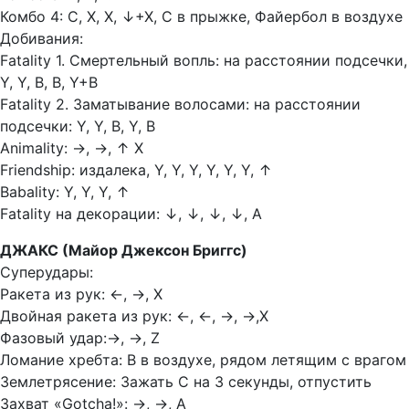
Комбо 4: С, Х, Х,
↓+Х, С в прыжке, Файербол в воздухе
Добивания:
Fatality 1. Смертельный вопль: на расстоянии подсечки,
Y, Y, В, В, Y+В
Fatality 2. Заматывание волосами: на расстоянии
подсечки: Y, Y, В, Y, В
Animality:
→, →, ↑ Х
Friendship: издалека, Y, Y, Y, Y, Y, Y,
↑
Babality: Y, Y, Y,
↑
Fatality на декорации:
↓, ↓, ↓,
↓, A
ДЖАКС (Майор Джексон Бриггс)
Суперудары:
Ракета из рук:
←, →, Х
Двойная ракета из рук:
←, ←, →, →,Х
Фазовый удар:
→, →, Z
Ломание хребта: В в воздухе, рядом летящим с врагом
Землетрясение: Зажать С на 3 секунды, отпустить
Захват «Gоtcha!»:
→
,
→
, А