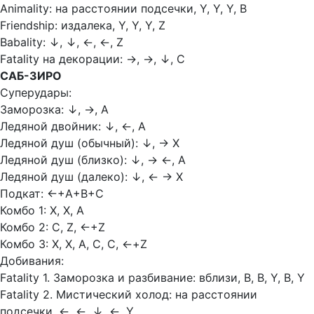
Animality: на расстоянии подсечки, Y, Y, Y, В
Friendship: издалека, Y, Y, Y, Z
Babality:
↓,
↓,
←,
←, Z
Fatality на декорации:
→,
→,
↓, С
САБ-ЗИРО
Суперудары:
Заморозка:
↓, →, А
Ледяной двойник:
↓, ←, А
Ледяной душ (обычный):
↓, → Х
Ледяной душ (близко):
↓, →
←, А
Ледяной душ (далеко):
↓, ←
→ Х
Подкат:
←
+А+В+С
Комбо 1: Х, Х, А
Комбо 2: С, Z,
←
+Z
Комбо 3: Х, Х, А, С, С,
←
+Z
Добивания:
Fatality 1. Заморозка и разбивание: вблизи, В, В, Y, В, Y
Fatality 2. Мистический холод: на расстоянии
подсечки,
←,
←,
↓,
←, Y