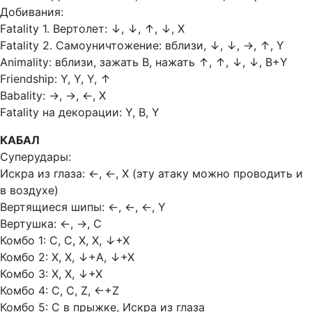
Добивания:
Fatality 1. Вертолет:
↓,
↓,
↑,
↓, Х
Fatality 2. Самоуничтожение: вблизи,
↓,
↓,
→,
↑, Y
Animality: вблизи, зажать В, нажать
↑,
↑,
↓,
↓, В+Y
Friendship: Y, Y, Y,
↑
Babality:
→,
→,
←, Х
Fatality на декорации: Y, В, Y
КАБАЛ
Суперудары:
Искра из глаза:
←,
←, Х (эту атаку можно проводить и
в воздухе)
Вертящиеся шипы:
←, ←, ←, Y
Вертушка:
←, →, C
Комбо 1: С, С, Х, Х,
↓+Х
Комбо 2: Х, Х,
↓+А,
↓+Х
Комбо 3: Х, Х,
↓+Х
Комбо 4: С, С, Z,
←+Z
Комбо 5: С в прыжке, Искра из глаза