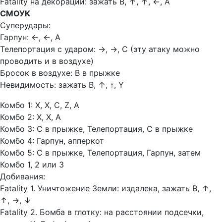
Fatality на декорации: зажать В,
↑, ↑, ←, A
СМОУК
Суперудары:
Гарпун:
←, ←, A
Телепортация с ударом:
→, →, C (эту атаку можно
проводить и в воздухе)
Бросок в воздухе: В в прыжке
Невидимость: зажать В,
↑
,
, Y
↑
Комбо 1: Х, Х, С, Z, А
Комбо 2: Х, Х, А
Комбо 3: С в прыжке, Телепортация, С в прыжке
Комбо 4: Гарпун, апперкот
Комбо 5: С в прыжке, Телепортация, Гарпун, затем
Комбо 1, 2 или 3
Добивания:
Fatality 1. Уничтожение Земли: издалека, зажать В,
↑,
↑, →, ↓
Fatality 2. Бомба в глотку: на расстоянии подсечки,