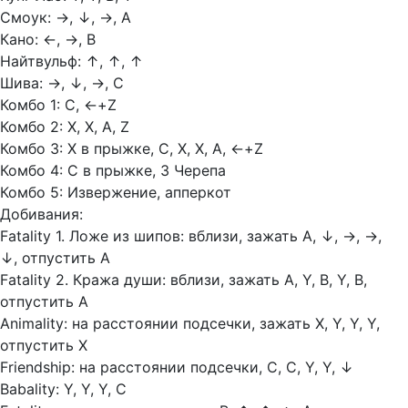
Смоук:
→,
↓,
→, А
Кано:
←,
→, В
Найтвульф:
↑,
↑,
↑
Шива:
→,
↓,
→, С
Комбо 1: С,
←+Z
Комбо 2: Х, Х, А, Z
Комбо 3: Х в прыжке, С, Х, Х, А,
←+Z
Комбо 4: С в прыжке, 3 Черепа
Комбо 5: Извержение, апперкот
Добивания:
Fatality 1. Ложе из шипов: вблизи, зажать А,
↓, →, →,
↓, отпустить А
Fatality 2. Кража души: вблизи, зажать А, Y, В, Y, В,
отпустить А
Animality: на расстоянии подсечки, зажать Х, Y, Y, Y,
отпустить Х
Friendship: на расстоянии подсечки, С, С, Y, Y,
↓
Babality: Y, Y, Y, С