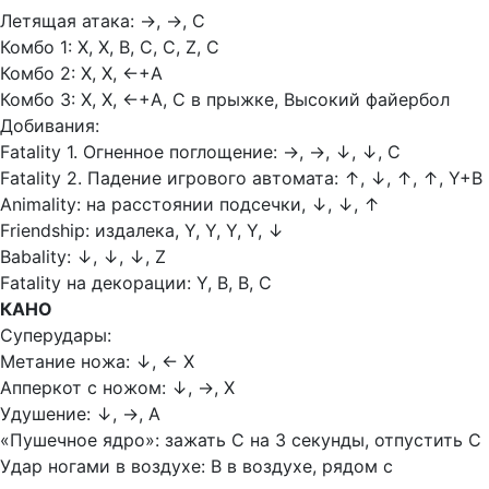
Летящая атака:
→,
→, С
Комбо 1: Х, Х, В, С, С, Z, С
Комбо 2: Х, Х,
←
+А
Комбо 3: Х, Х,
←
+А, С в прыжке, Высокий файербол
Добивания:
Fatality 1. Огненное поглощение:
→, →, ↓, ↓, С
Fatality 2. Падение игрового автомата:
↑, ↓, ↑, ↑, Y+В
Animality: на расстоянии подсечки,
↓, ↓, ↑
Friendship: издалека, Y, Y, Y, Y,
↓
Babality:
↓, ↓, ↓, Z
Fatality на декорации: Y, В, В, С
КАНО
Суперудары:
Метание ножа:
↓, ← Х
Апперкот с ножом:
↓, →, Х
Удушение:
↓, →, А
«Пушечное ядро»: зажать С на 3 секунды, отпустить С
Удар ногами в воздухе: В в воздухе, рядом с