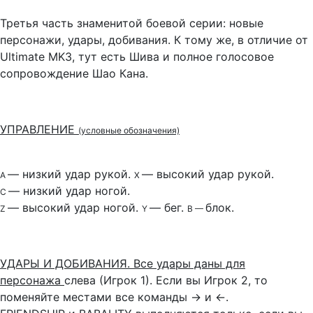
Третья часть знаменитой боевой серии: новые
персонажи, удары, добивания. К тому же, в отличие от
Ultimate MK3, тут есть Шива и полное голосовое
сопровождение Шао Кана.
УПРАВЛЕНИЕ
(условные обозначения)
— низкий удар рукой.
— высокий удар рукой.
А
Х
— низкий удар ногой.
С
— высокий удар ногой.
— бег.
блок.
Z
Y
В —
УДАРЫ И ДОБИВАНИЯ. Все удары даны для
персонажа
слева (Игрок 1). Если вы Игрок 2, то
поменяйте местами все команды
→
и
←.