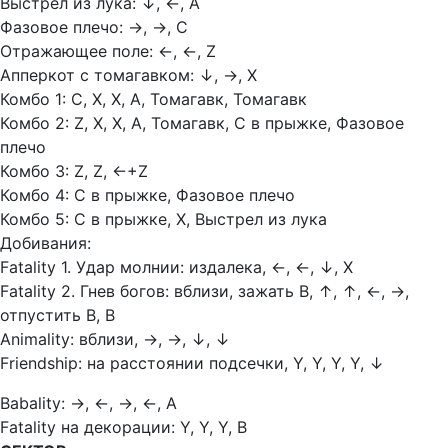
Выстрел из лука:
↓, ←, A
Фазовое плечо:
→, →, C
Отражающее поле:
←, ←, Z
Апперкот с томагавком:
↓, →, X
Комбо 1: С, Х, Х, А, Томагавк, Томагавк
Комбо 2: Z, Х, Х, А, Томагавк, С в прыжке, Фазовое
плечо
Комбо 3: Z, Z,
←+Z
Комбо 4: С в прыжке, Фазовое плечо
Комбо 5: С в прыжке, Х, Выстрел из лука
Добивания:
Fatality 1. Удар молнии: издалека,
←, ←, ↓, X
Fatality 2. Гнев богов: вблизи, зажать В,
↑
,
↑
,
←,
→,
отпустить В, В
Animality: вблизи,
→, →, ↓, ↓
Friendship: на расстоянии подсечки, Y, Y, Y, Y,
↓
Babality:
→, ←, →, ←, A
Fatality на декорации: Y, Y, Y, В