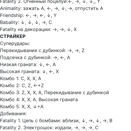
Fatality 2. Огненный поцелуй:
←, →, ↓, ↓,
, Y
Animality: зажать А,
←, →, ↓, →, отпустить А
Friendship:
←, →, ←, ↓, Y
Babality:
↓, ↓, ↓, →, С
Fatality на декорации:
→, →, ↓, Х
СТРАЙКЕР
Суперудары:
Перекидывание с дубинкой:
→, →, Z
Подсечка с дубинкой:
→, ←, A
Низкая граната:
↓, ←, A
Высокая граната:
↓, ←, X
Комбо 1: С, Х, Х, А
Комбо 2: С, Z,
←
+Z
Комбо 3: Z, Х, Х, А, Перекидывание с дубинкой
Комбо 4: Х, Х, А, Высокая граната
Комбо 5: Х, Х,
↓+А
Добивания:
Fatality 1. Цепь с бомбами: вблизи,
↓, →, ↓, →, B
Fatality 2. Электрошок: издали,
→, →, →, C