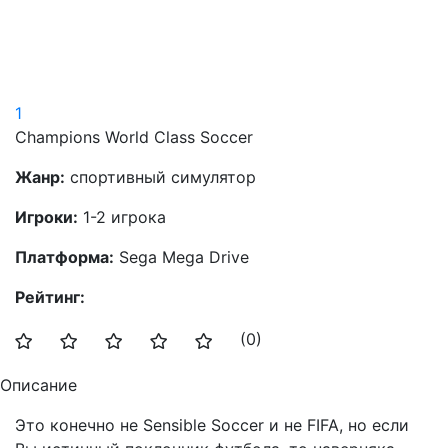
1
Champions World Class Soccer
Жанр:
спортивный симулятор
Игроки:
1-2 игрока
Платформа:
Sega Mega Drive
Рейтинг:
(0)
Описание
Это конечно не Sensible Soccer и не FIFA, но если