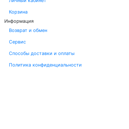
Личный кабинет
Корзина
Информация
Возврат и обмен
Сервис
Способы доставки и оплаты
Политика конфиденциальности