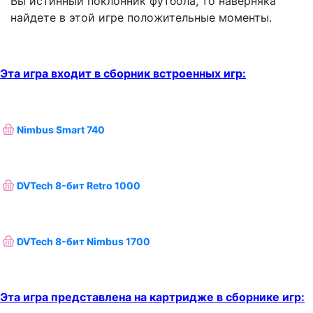
Вы истинный поклонник футбола, то наверняка
найдете в этой игре положительные моменты.
Эта игра входит в сборник встроенных игр:
Nimbus Smart 740
DVTech 8-бит Retro 1000
DVTech 8-бит Nimbus 1700
Эта игра представлена на картридже в сборнике игр: