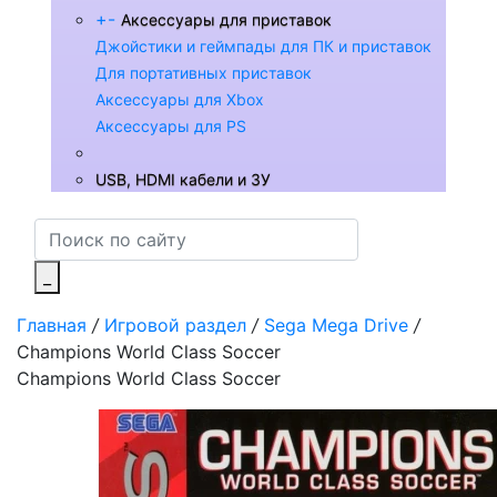
+
-
Аксессуары для приставок
Джойстики и геймпады для ПК и приставок
Для портативных приставок
Аксессуары для Xbox
Аксессуары для PS
USB, HDMI кабели и ЗУ
_
Главная
/
Игровой раздел
/
Sega Mega Drive
/
Champions World Class Soccer
Champions World Class Soccer