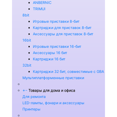
ANBERNIC
TRIMUI
8bit
Игровые приставки 8-бит
Картриджи для приставок 8-бит
Аксессуары для приставок 8-бит
16bit
Игровые приставки 16-бит
Аксессуары 16 бит
Картриджи 16 бит
32bit
Картриджи 32 бит, совместимые с GBA
Мультиплатформенные приставки
+
-
Товары для дома и офиса
Для ремонта
LED-лампы, фонари и аксессуары
Принтеры