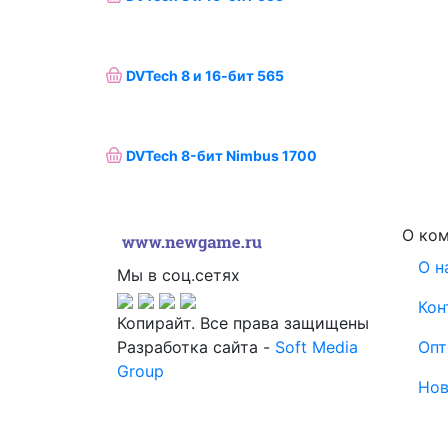
DVTech 8 и 16-бит 565
DVTech 8-бит Nimbus 1700
О ко
О н
Мы в соц.сетях
Кон
Копирайт. Все права защищены
Разработка сайта -
Soft Media
Опт
Group
Нов