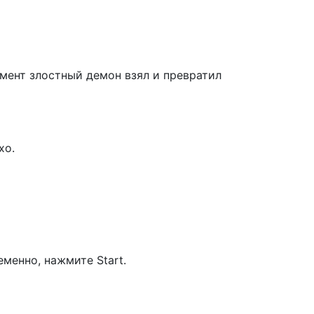
омент злостный демон взял и превратил
хо.
еменно, нажмите Start.