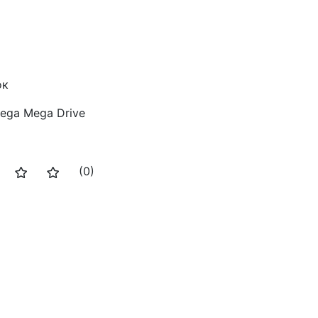
ок
ega Mega Drive
(0)