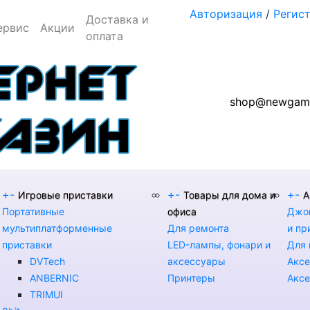
Авторизация
/
Регис
Доставка и
ервис
Акции
оплата
shop@newgame
+
-
+
-
+
-
Игровые приставки
Товары для дома и
А
Портативные
офиса
Джой
мультиплатформенные
Для ремонта
и пр
приставки
LED-лампы, фонари и
Для 
DVTech
аксессуары
Аксе
ANBERNIC
Принтеры
Аксе
TRIMUI