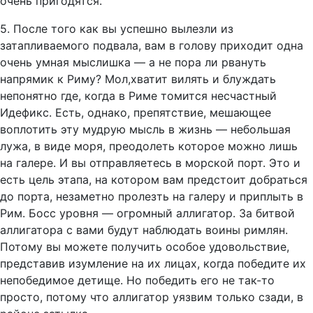
очень пригодятся.
5. После того как вы успешно вылезли из
затапливаемого подвала, вам в голову приходит одна
очень умная мыслишка — а не пора ли рвануть
напрямик к Риму? Мол,хватит вилять и блуждать
непонятно где, когда в Риме томится несчастный
Идефикс. Есть, однако, препятствие, мешающее
воплотить эту мудрую мысль в жизнь — небольшая
лужа, в виде моря, преодолеть которое можно лишь
на галере. И вы отправляетесь в морской порт. Это и
есть цель этапа, на котором вам предстоит добраться
до порта, незаметно пролезть на галеру и приплыть в
Рим. Босс уровня — огромный аллигатор. За битвой
аллигатора с вами будут наблюдать воины римлян.
Потому вы можете получить особое удовольствие,
представив изумление на их лицах, когда победите их
непобедимое детище. Но победить его не так-то
просто, потому что аллигатор уязвим только сзади, в