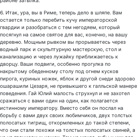
районе затылка.
6. Итак, ура, вы в Риме, теперь дело в шляпе. Вам
остается только перебить кучу императорской
гвардии и разобраться с тем негодяем, который
посягнул на самое святое для вас, конечно, на вашу
деревню. Мощным рывком вы прорываетесь через
водный парк и скульптурную мастерскую, стол и
канализацию и через лужайку приближаетесь к
дворцу. Ваши подвиги, особенно прогулка по
накрытому обеденному столу под огнем кусков
пирога, куриных ножек, яблок и другой снеди здорово
ошарашили Цезаря, не привыкшего к галльской манере
поведения. Гай Юлий малость струхнул и не захотел
сражаться с вами один на один, как полагается
истинному императору. Вместо себя он послал на
борьбу с вами двух своих любимчиков, двух толстых
полосатых тигрищ, откормленных до такой степени,
что они стали похожи на толстых полосатых свиней, а