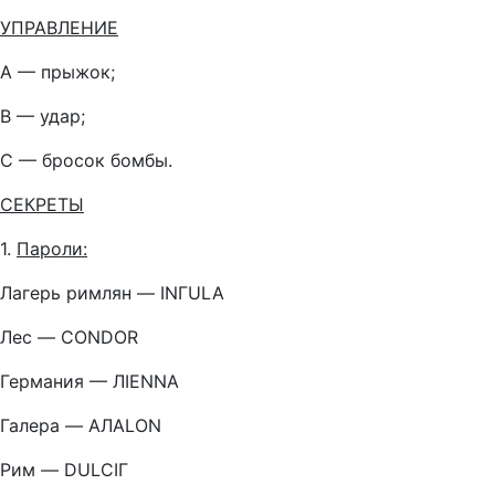
УПРАВЛЕНИЕ
А — прыжок;
В — удар;
С — бросок бомбы.
СЕКРЕТЫ
1.
Пароли:
Лагерь римлян — INГULA
Лес — CONDOR
Германия — ЛIENNA
Галера — AЛALON
Рим — DULCIГ