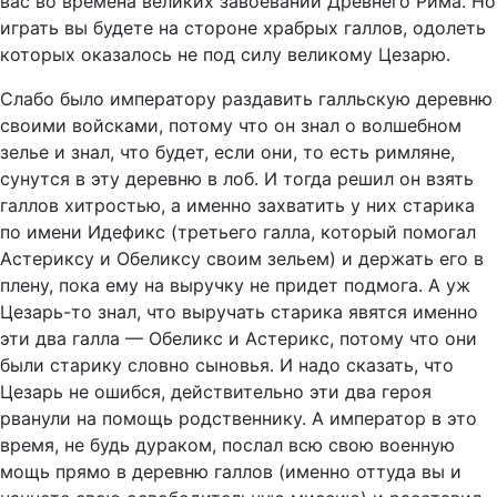
вас во времена великих завоеваний Древнего Рима. Но
играть вы будете на стороне храбрых галлов, одолеть
которых оказалось не под силу великому Цезарю.
Слабо было императору раздавить галльскую деревню
своими войсками, потому что он знал о волшебном
зелье и знал, что будет, если они, то есть римляне,
сунутся в эту деревню в лоб. И тогда решил он взять
галлов хитростью, а именно захватить у них старика
по имени Идефикс (третьего галла, который помогал
Астериксу и Обеликсу своим зельем) и держать его в
плену, пока ему на выручку не придет подмога. А уж
Цезарь-то знал, что выручать старика явятся именно
эти два галла — Обеликс и Астерикс, потому что они
были старику словно сыновья. И надо сказать, что
Цезарь не ошибся, действительно эти два героя
рванули на помощь родственнику. А император в это
время, не будь дураком, послал всю свою военную
мощь прямо в деревню галлов (именно оттуда вы и