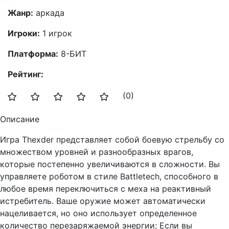
Жанр:
аркада
Игроки:
1 игрок
Платформа:
8-БИТ
Рейтинг:
(0)
Описание
Игра Thexder представляет собой боевую стрельбу со
множеством уровней и разнообразных врагов,
которые постепенно увеличиваются в сложности. Вы
управляете роботом в стиле Battletech, способного в
любое время переключиться с меха на реактивный
истребитель. Ваше оружие может автоматически
нацеливается, но оно использует определенное
количество перезаряжаемой энергии; Если вы