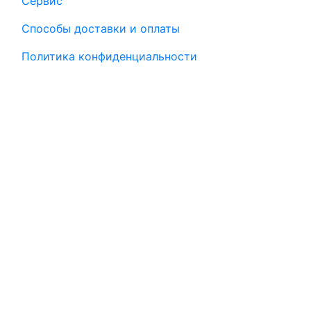
Сервис
Способы доставки и оплаты
Политика конфиденциальности