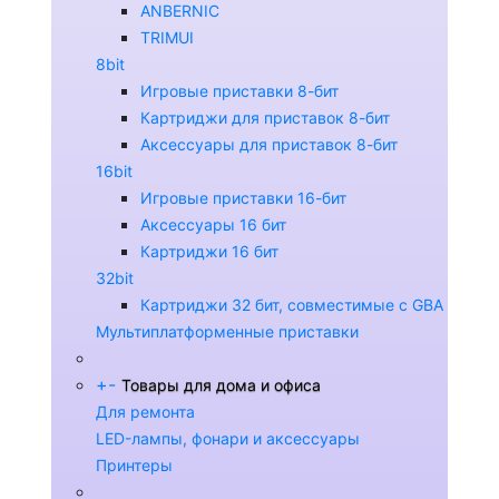
ANBERNIC
TRIMUI
8bit
Игровые приставки 8-бит
Картриджи для приставок 8-бит
Аксессуары для приставок 8-бит
16bit
Игровые приставки 16-бит
Аксессуары 16 бит
Картриджи 16 бит
32bit
Картриджи 32 бит, совместимые с GBA
Мультиплатформенные приставки
+
-
Товары для дома и офиса
Для ремонта
LED-лампы, фонари и аксессуары
Принтеры