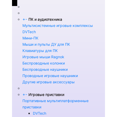
+
-
ПК и аудиотехника
Мультисистемные игровые комплексы
DVTech
Мини-ПК
Мыши и пульты ДУ для ПК
Клавиатуры для ПК
Игровые мыши Ragnok
Беспроводные колонки
Беспроводные наушники
Проводные игровые наушники
Другие игровые аксессуары
+
-
Игровые приставки
Портативные мультиплатформенные
приставки
DVTech