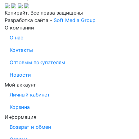
Копирайт. Все права защищены
Разработка сайта -
Soft Media Group
О компании
О нас
Контакты
Оптовым покупателям
Новости
Мой аккаунт
Личный кабинет
Корзина
Информация
Возврат и обмен