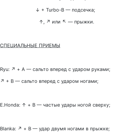
↓
+ Turbo-B — подсечка;
↑
,
↗
или
↖
— прыжки.
СПЕЦИАЛЬНЫЕ ПРИЕМЫ
Ryu:
↗
+ А — сальто вперед с ударом руками;
↗
+ В — сальто вперед с ударом ногами;
E.Honda:
↑
+ В — частые удары ногой сверху;
Blanka:
↗
+ В — удар двумя ногами в прыжке;