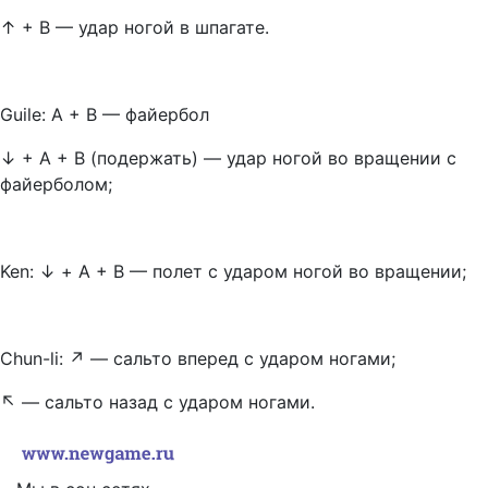
↑
+ В — удар ногой в шпагате.
Guile: А
+ В — файербол
↓
+ А + В (подержать) — удар ногой во вращении с
файерболом;
Ken:
↓
+ А + В — полет с ударом ногой во вращении;
Chun-li:
↗
— сальто вперед с ударом ногами;
↖
— сальто назад с ударом ногами.