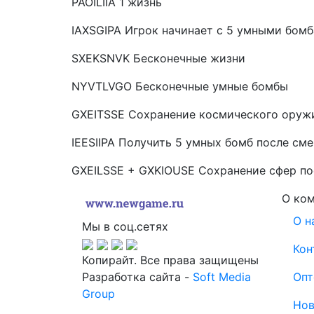
PAOILIIA 1 жизнь
IAXSGIPA Игрок начинает с 5 умными бом
SXEKSNVK Бесконечные жизни
NYVTLVGO Бесконечные умные бомбы
GXEITSSE Сохранение космического оруж
IEESIIPA Получить 5 умных бомб после см
GXEILSSE + GXKIOUSE Сохранение сфер по
О ко
О н
Мы в соц.сетях
Кон
Копирайт. Все права защищены
Разработка сайта -
Soft Media
Опт
Group
Нов