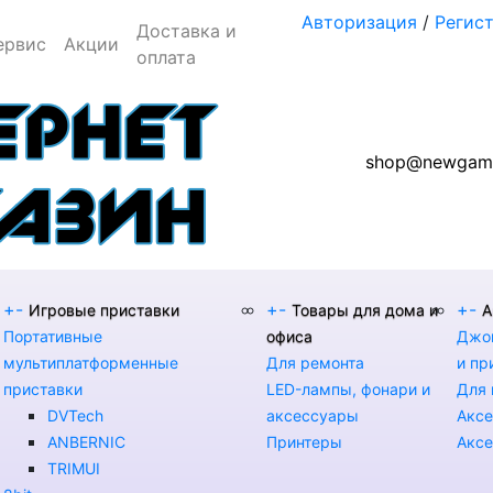
Авторизация
/
Регис
Доставка и
ервис
Акции
оплата
shop@newgame
+
-
+
-
+
-
Игровые приставки
Товары для дома и
А
Портативные
офиса
Джой
мультиплатформенные
Для ремонта
и пр
приставки
LED-лампы, фонари и
Для 
DVTech
аксессуары
Аксе
ANBERNIC
Принтеры
Аксе
TRIMUI