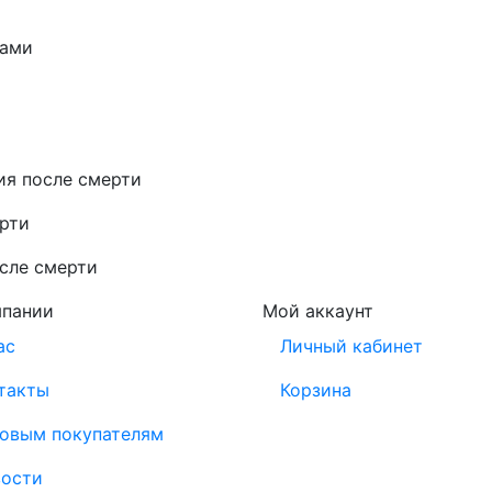
бами
ия после смерти
ерти
сле смерти
мпании
Мой аккаунт
ас
Личный кабинет
такты
Корзина
овым покупателям
ости