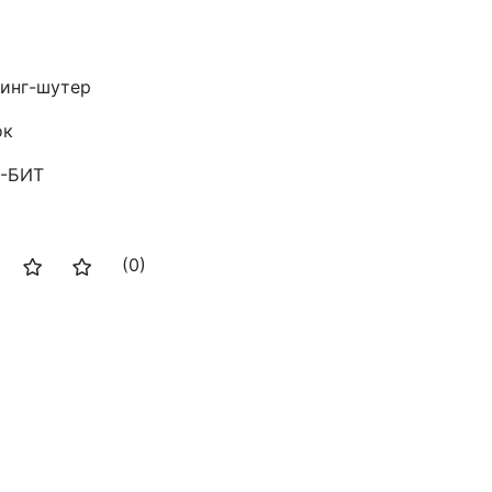
инг-шутер
ок
-БИТ
(0)