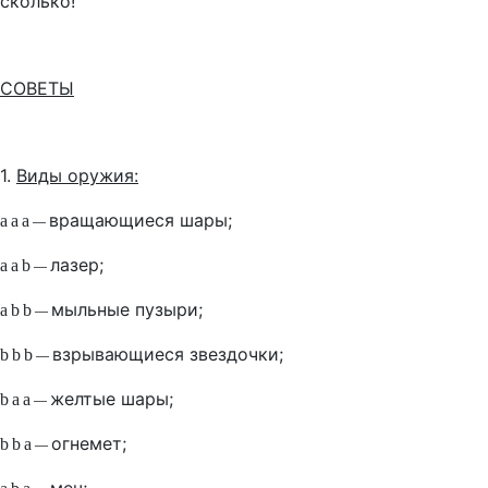
сколько!
СОВЕТЫ
1.
Виды оружия:
вращающиеся шары;
a
a
a
—
лазер;
a
a
b
—
мыльные пузыри;
a
b
b
—
взрывающиеся звездочки;
b
b
b
—
желтые шары;
b
a
a
—
огнемет;
b
b
a
—