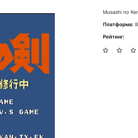
Musashi no Ke
Платформа:
8
Рейтинг: