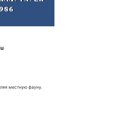
uu
бляя местную фауну.