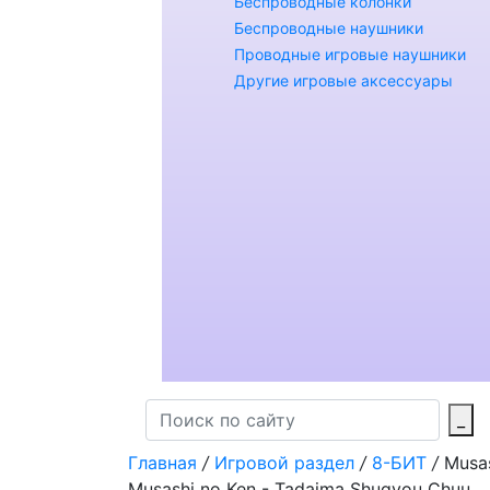
Беспроводные колонки
Беспроводные наушники
Проводные игровые наушники
Другие игровые аксессуары
_
Главная
/
Игровой раздел
/
8-БИТ
/
Musa
Musashi no Ken - Tadaima Shugyou Chuu