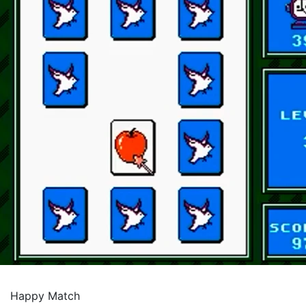
Happy Match