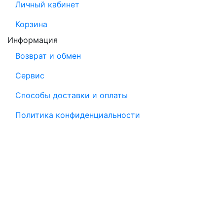
Личный кабинет
Корзина
Информация
Возврат и обмен
Сервис
Способы доставки и оплаты
Политика конфиденциальности