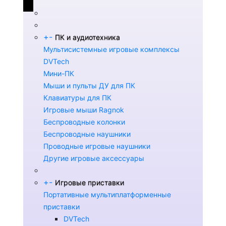
+
-
ПК и аудиотехника
Мультисистемные игровые комплексы
DVTech
Мини-ПК
Мыши и пульты ДУ для ПК
Клавиатуры для ПК
Игровые мыши Ragnok
Беспроводные колонки
Беспроводные наушники
Проводные игровые наушники
Другие игровые аксессуары
+
-
Игровые приставки
Портативные мультиплатформенные
приставки
DVTech