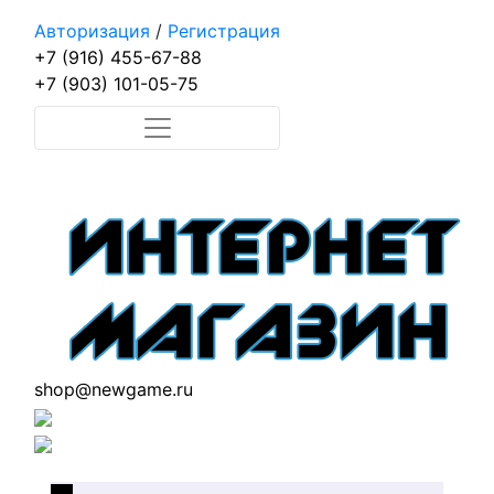
Авторизация
/
Регистрация
+7 (916) 455-67-88
+7 (903) 101-05-75
shop@newgame.ru