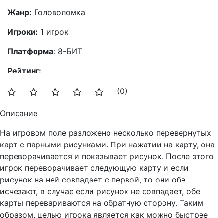
Жанр:
Головоломка
Игроки:
1 игрок
Платформа:
8-БИТ
Рейтинг:
(0)
Описание
На игровом поле разложено несколько перевернутых
карт с парными рисунками. При нажатии на карту, она
переворачивается и показывает рисунок. После этого
игрок переворачивает следующую карту и если
рисунок на ней совпадает с первой, то они обе
исчезают, в случае если рисунок не совпадает, обе
карты перевариваются на обратную сторону. Таким
образом, целью игрока является как можно быстрее