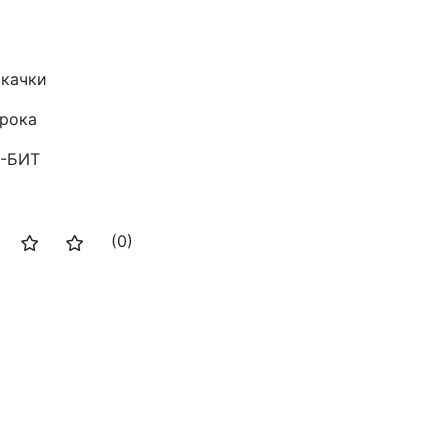
скачки
грока
-БИТ
(0)