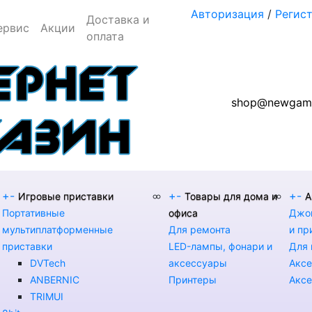
Авторизация
/
Регис
Доставка и
ервис
Акции
оплата
shop@newgame
+
-
+
-
+
-
Игровые приставки
Товары для дома и
А
Портативные
офиса
Джой
мультиплатформенные
Для ремонта
и пр
приставки
LED-лампы, фонари и
Для 
DVTech
аксессуары
Аксе
ANBERNIC
Принтеры
Аксе
TRIMUI