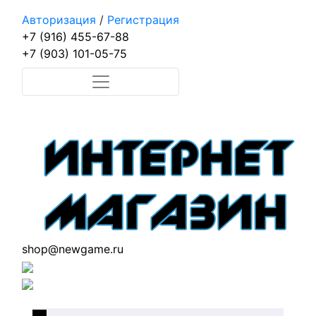
Авторизация
/
Регистрация
+7 (916) 455-67-88
+7 (903) 101-05-75
shop@newgame.ru