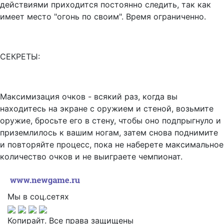
действиями приходится постоянно следить, так как
имеет место "огонь по своим". Время ограниченно.
СЕКРЕТЫ:
Максимизация очков - всякий раз, когда вы
находитесь на экране с оружием и стеной, возьмите
оружие, бросьте его в стену, чтобы оно подпрыгнуло и
приземлилось к вашим ногам, затем снова поднимите
и повторяйте процесс, пока не наберете максимальное
количество очков и не выиграете чемпионат.
Мы в соц.сетях
Копирайт. Все права защищены