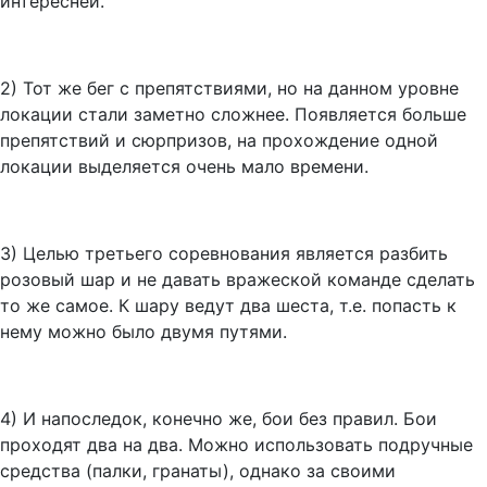
интересней.
2) Тот же бег с препятствиями, но на данном уровне
локации стали заметно сложнее. Появляется больше
препятствий и сюрпризов, на прохождение одной
локации выделяется очень мало времени.
3) Целью третьего соревнования является разбить
розовый шар и не давать вражеской команде сделать
то же самое. К шару ведут два шеста, т.е. попасть к
нему можно было двумя путями.
4) И напоследок, конечно же, бои без правил. Бои
проходят два на два. Можно использовать подручные
средства (палки, гранаты), однако за своими