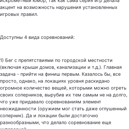
искрометный юмор, так как сама серия игр делала
акцент на возможность нарушения установленных
игровых правил.
Доступны 4 вида соревнований:
1) Бег с препятствиями по городской местности
(включая крыши домов, канализации и т.д.). Главная
задача - прийти на финиш первым. Казалось бы, все
просто, однако, на локациях уровня раскидано
огромное количество вещей, которыми можно огреть
своих соперников, вырубив их тем самым не на долго,
что уже придавало соревнованиям элемент
неожиданности (оружием мог стать даже оглушенный
соперник). Да и локации были достаточно
разнообразными, что делало соревнование еще