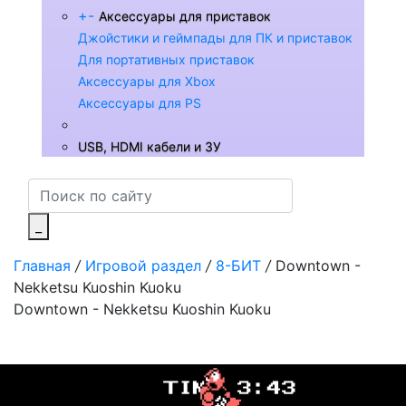
+
-
Аксессуары для приставок
Джойстики и геймпады для ПК и приставок
Для портативных приставок
Аксессуары для Xbox
Аксессуары для PS
USB, HDMI кабели и ЗУ
_
Главная
/
Игровой раздел
/
8-БИТ
/
Downtown -
Nekketsu Kuoshin Kuoku
Downtown - Nekketsu Kuoshin Kuoku