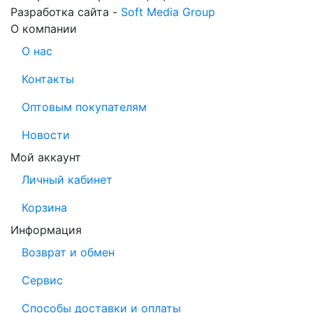
Разработка сайта -
Soft Media Group
О компании
О нас
Контакты
Оптовым покупателям
Новости
Мой аккаунт
Личный кабинет
Корзина
Информация
Возврат и обмен
Сервис
Способы доставки и оплаты