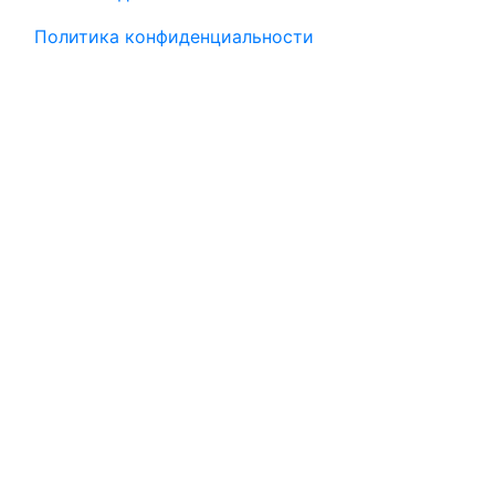
Политика конфиденциальности