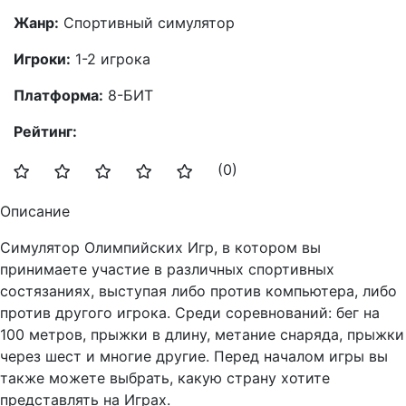
Жанр:
Спортивный симулятор
Игроки:
1-2 игрока
Платформа:
8-БИТ
Рейтинг:
(0)
Описание
Симулятор Олимпийских Игр, в котором вы
принимаете участие в различных спортивных
состязаниях, выступая либо против компьютера, либо
против другого игрока. Среди соревнований: бег на
100 метров, прыжки в длину, метание снаряда, прыжки
через шест и многие другие. Перед началом игры вы
также можете выбрать, какую страну хотите
представлять на Играх.