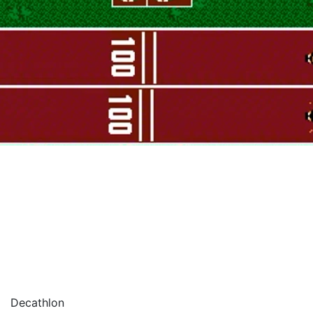
Decathlon