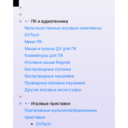
+
-
ПК и аудиотехника
Мультисистемные игровые комплексы
DVTech
Мини-ПК
Мыши и пульты ДУ для ПК
Клавиатуры для ПК
Игровые мыши Ragnok
Беспроводные колонки
Беспроводные наушники
Проводные игровые наушники
Другие игровые аксессуары
+
-
Игровые приставки
Портативные мультиплатформенные
приставки
DVTech