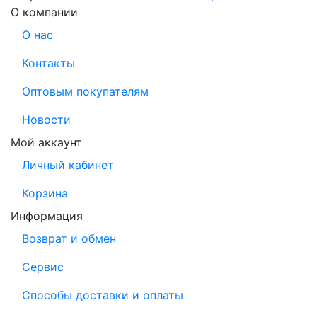
О компании
О нас
Контакты
Оптовым покупателям
Новости
Мой аккаунт
Личный кабинет
Корзина
Информация
Возврат и обмен
Сервис
Способы доставки и оплаты