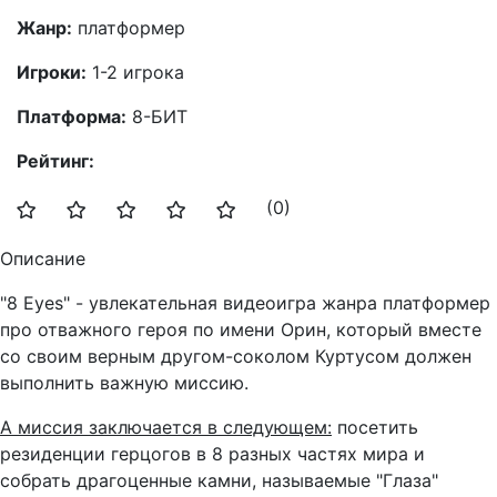
Жанр:
платформер
Игроки:
1-2 игрока
Платформа:
8-БИТ
Рейтинг:
(0)
Описание
"8 Eyes" - увлекательная видеоигра жанра платформер
про отважного героя по имени Орин, который вместе
со своим верным другом-соколом Куртусом должен
выполнить важную миссию.
А миссия заключается в следующем:
посетить
резиденции герцогов в 8 разных частях мира и
собрать драгоценные камни, называемые "Глаза"