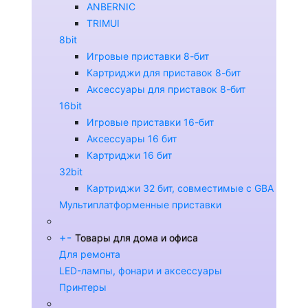
ANBERNIC
TRIMUI
8bit
Игровые приставки 8-бит
Картриджи для приставок 8-бит
Аксессуары для приставок 8-бит
16bit
Игровые приставки 16-бит
Аксессуары 16 бит
Картриджи 16 бит
32bit
Картриджи 32 бит, совместимые с GBA
Мультиплатформенные приставки
+
-
Товары для дома и офиса
Для ремонта
LED-лампы, фонари и аксессуары
Принтеры