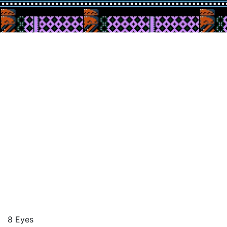
8 Eyes