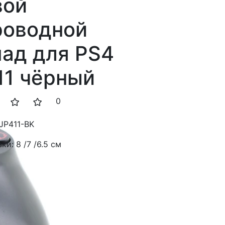
вой
роводной
ад для PS4
11 чёрный
0
JP411-BK
вки:
8 /7 /6.5 см