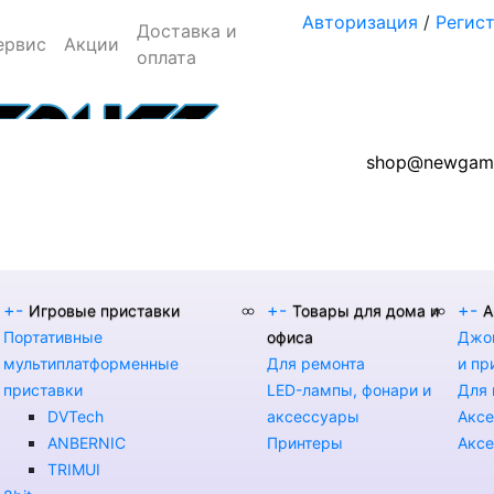
Авторизация
/
Регис
Доставка и
ервис
Акции
оплата
shop@newgame
+
-
+
-
+
-
Игровые приставки
Товары для дома и
А
Портативные
офиса
Джой
мультиплатформенные
Для ремонта
и пр
приставки
LED-лампы, фонари и
Для 
DVTech
аксессуары
Аксе
ANBERNIC
Принтеры
Аксе
TRIMUI