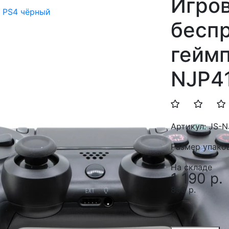
Игро
 PS4 чёрный
бесп
геймп
NJP4
Артикул:
JS-N
Размер упако
На складе
1 190 р.
850 р.