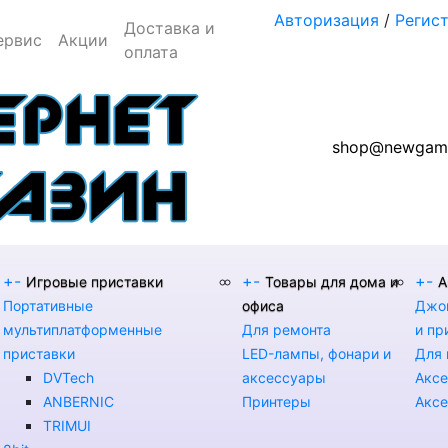
Авторизация
/
Регис
Доставка и
ервис
Акции
оплата
shop@newgame
+
-
+
-
+
-
Игровые приставки
Товары для дома и
А
Портативные
офиса
Джой
мультиплатформенные
Для ремонта
и пр
приставки
LED-лампы, фонари и
Для 
DVTech
аксессуары
Аксе
ANBERNIC
Принтеры
Аксе
TRIMUI