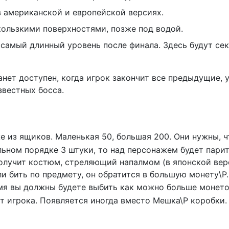
 в американской и европейской версиях.
о скользкими поверхностями, позже под водой.
y) - самый длинный уровень после финала. Здесь будут с
 станет доступен, когда игрок закончит все предыдущие,
звестных босса.
е из ящиков. Маленькая 50, большая 200. Они нужны, 
ольном порядке 3 штуки, то над персонажем будет пар
олучит костюм, стреляющий напалмом (в японской верс
и бить по предмету, он обратится в большую монету\Р.
мя вы должны будете выбить как можно больше монеток\
ит игрока. Появляется иногда вместо Мешка\Р коробки.