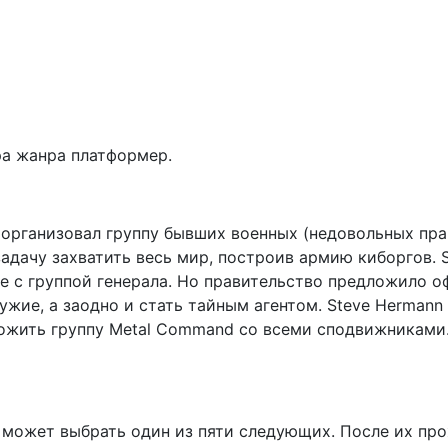
ра жанра платформер.
 организовал группу бывших военных (недовольных прав
адачу захватить весь мир, построив армию киборгов. 
е с группой генерала. Но правительство предложило о
жие, а заодно и стать тайным агентом. Steve Hermann 
чтожить группу Metal Command со всеми сподвижниками
 может выбрать один из пяти следующих. После их пр