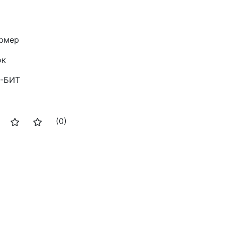
рмер
ок
-БИТ
(0)