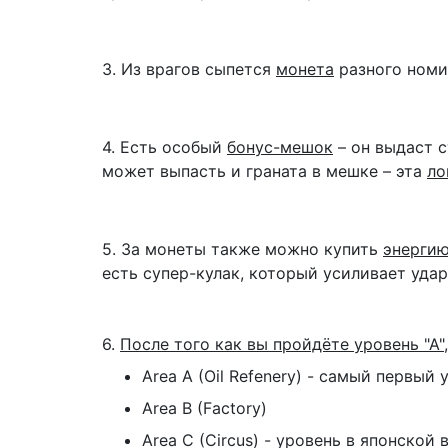
3. Из врагов сыпется
монета
разного номи
4. Есть особый
бонус-мешок
– он выдаст с
может выпасть и граната в мешке – эта
ло
5. За монеты также можно купить
энерги
есть супер-кулак, который усиливает уда
6.
После того как вы пройдёте уровень "А"
Area A (Oil Refenery) - самый первый 
Area B (Factory)
Area C (Circus) - уровень в японской