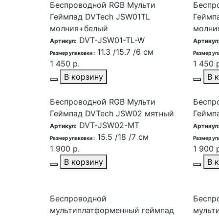
Беспроводной RGB Мульти
Беспр
Геймпад DVTech JSW01TL
Геймп
молния+белый
молни
DVT-JSW01-TL-W
Артикул:
Артикул
11.3 /15.7 /6 см
Размер упаковки :
Размер уп
1 450 р.
1 450 р
В корзину
В 
Беспроводной RGB Мульти
Беспр
Геймпад DVTech JSW02 мятный
Геймп
DVT-JSW02-MT
Артикул:
Артикул
15.5 /18 /7 см
Размер упаковки :
Размер уп
1 900 р.
1 900 р
В корзину
В 
Беспроводной
Беспр
мультиплатформенный геймпад
мульт