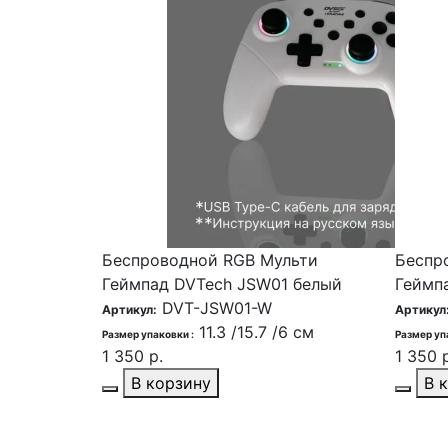
Беспроводной RGB Мульти
Беспр
Геймпад DVTech JSW01 белый
Геймп
DVT-JSW01-W
Артикул:
Артикул
11.3 /15.7 /6 см
Размер упаковки :
Размер уп
1 350 р.
1 350 р
В корзину
В 