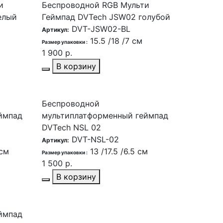
и
Беспроводной RGB Мульти
елый
Геймпад DVTech JSW02 голубой
DVT-JSW02-BL
Артикул:
15.5 /18 /7 см
Размер упаковки :
1 900 р.
В корзину
Беспроводной
ймпад
мультиплатформенный геймпад
DVTech NSL 02
DVT-NSL-02
Артикул:
 см
13 /17.5 /6.5 см
Размер упаковки :
1 500 р.
В корзину
ймпад