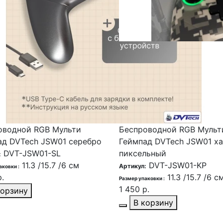
оводной RGB Мульти
Беспроводной RGB Мульт
ад DVTech JSW01 серебро
Геймпад DVTech JSW01 х
DVT-JSW01-SL
пиксельный
:
11.3 /15.7 /6 см
DVT-JSW01-KP
Артикул:
аковки :
.
11.3 /15.7 /6 с
Размер упаковки :
1 450 р.
корзину
В корзину