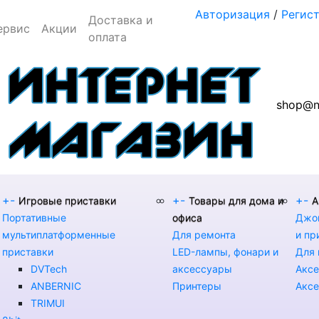
Авторизация
/
Регис
Доставка и
ервис
Акции
оплата
shop@n
+
-
+
-
+
-
Игровые приставки
Товары для дома и
А
Портативные
офиса
Джой
мультиплатформенные
Для ремонта
и пр
приставки
LED-лампы, фонари и
Для 
DVTech
аксессуары
Аксе
ANBERNIC
Принтеры
Аксе
TRIMUI