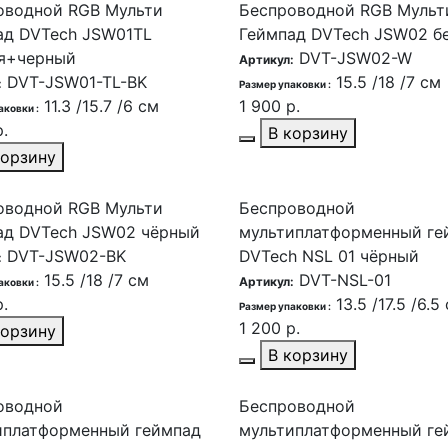
оводной RGB Мульти
Беспроводной RGB Мульт
ад DVTech JSW01TL
Геймпад DVTech JSW02 б
я+черный
DVT-JSW02-W
Артикул:
DVT-JSW01-TL-BK
15.5 /18 /7 см
:
Размер упаковки :
11.3 /15.7 /6 см
1 900 р.
аковки :
.
В корзину
корзину
оводной RGB Мульти
Беспроводной
ад DVTech JSW02 чёрный
мультиплатформенный ге
DVT-JSW02-BK
DVTech NSL 01 чёрный
:
15.5 /18 /7 см
DVT-NSL-01
Артикул:
аковки :
.
13.5 /17.5 /6.5
Размер упаковки :
1 200 р.
корзину
В корзину
оводной
Беспроводной
иплатформенный геймпад
мультиплатформенный ге