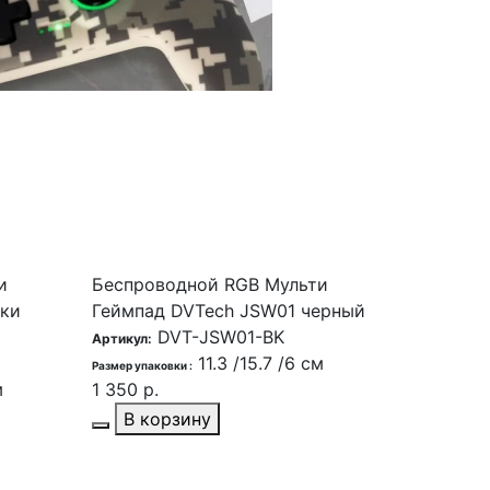
и
Беспроводной RGB Мульти
аки
Геймпад DVTech JSW01 черный
DVT-JSW01-BK
Артикул:
11.3 /15.7 /6 см
Размер упаковки :
м
1 350 р.
В корзину