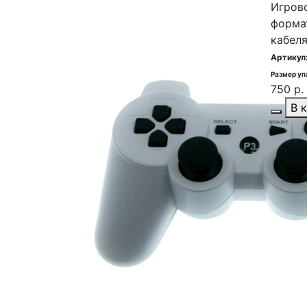
Игров
формат
кабеля
Артикул
Размер уп
750 р.
В 