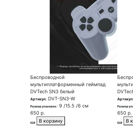
Беспроводной
Беспр
мультиплатформенный геймпад
мульт
DVTech SN3 белый
DVTec
DVT-SN3-W
Артикул:
Артикул
9 /15.5 /6 см
Размер упаковки :
Размер уп
650 р.
650 р.
В корзину
В 