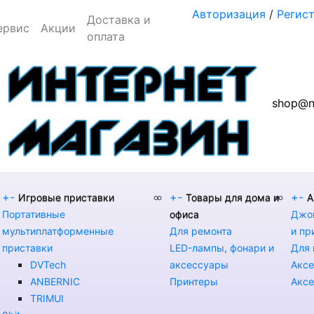
Авторизация
/
Регис
Доставка и
ервис
Акции
оплата
shop@n
+
-
+
-
+
-
Игровые приставки
Товары для дома и
А
Портативные
офиса
Джой
мультиплатформенные
Для ремонта
и пр
приставки
LED-лампы, фонари и
Для 
DVTech
аксессуары
Аксе
ANBERNIC
Принтеры
Аксе
TRIMUI