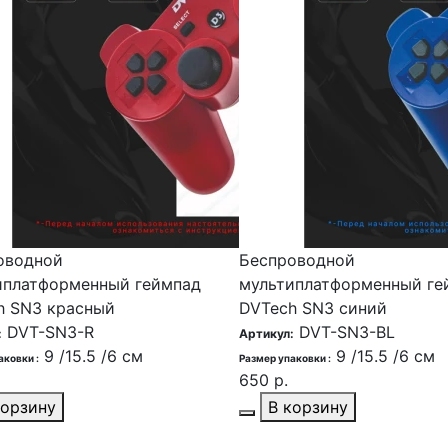
оводной
Беспроводной
иплатформенный геймпад
мультиплатформенный ге
h SN3 красный
DVTech SN3 синий
DVT-SN3-R
DVT-SN3-BL
:
Артикул:
9 /15.5 /6 см
9 /15.5 /6 см
аковки :
Размер упаковки :
650 р.
корзину
В корзину