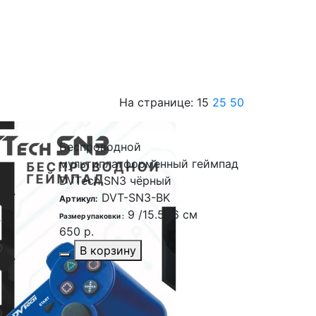
На странице:
15
25
50
Беспроводной
мультиплатформенный геймпад
DVTech SN3 чёрный
DVT-SN3-BK
Артикул:
9 /15.5 /6 см
Размер упаковки :
650 р.
В корзину