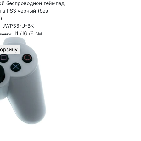
ой беспроводной геймпад
а PS3 чёрный (без
)
JWPS3-U-BK
:
11 /16 /6 см
аковки :
корзину