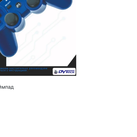
ймпад